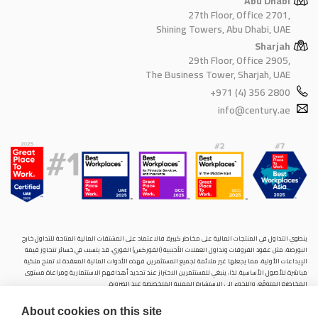
Abu Dhabi
27th Floor, Office 2701,
Shining Towers, Abu Dhabi, UAE
Sharjah
29th Floor, Office 2905,
The Business Tower, Sharjah, UAE
+971 (4) 356 2800
info@century.ae
ينطوي التداول في المنتجات المالية على مخاطر كبيرة. فالاعتماد على المشتقات المالية المتاحة للتداول خارح
البورصة، مثل عقود الفروقات وتداول العملات الأجنبية (الفوركس) الفوري، قد يتسبب في خسائر تتجاوز قيمة
الإيداعات الأولية، مما يجعلها غير ملائمة لجميع المستثمرين. فهذه الأدوات المالية المعقدة لا تمنح ملكية
مباشرة للأصول الأساسية. لذا، ينبغي للمستثمرين الاحتراز عند تحديد أهدافهم الاستثمارية ومراعاة مستوى
المخاطرة المتوقَع، واللجوء إلى الاستشارة المهنية المتخصصة عند الضرورة.
سنشري للإستشارات والتحليل المالي ش.ذ.م.م (الشركة)، شركة مرخّصة ومنظمة من هيئة الأوراق المالية والسلع
About cookies on this site
في دولة الإمارات العربية المتحدة، بموجب الترخيص رقم (20200000028) و(301044) لتولي أعمال الوساطة في