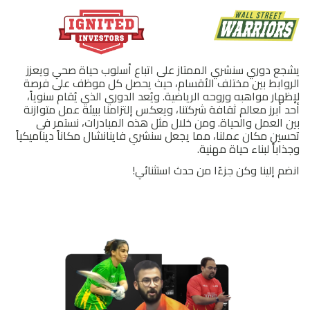
يشجع دوري سنشري الممتاز على اتباع أسلوب حياة صحي ويعزز
الروابط بين مختلف الأقسام، حيث يحصل كل موظف على فرصة
لإظهار مواهبه وروحه الرياضية. ويُعد الدوري الذي يُقام سنوياً،
أحد أبرز معالم ثقافة شركتنا، ويعكس إلتزامنا ببيئة عمل متوازنة
بين العمل والحياة. ومن خلال مثل هذه المبادرات، نستمر في
تحسين مكان عملنا، مما يجعل سنشري فاينانشال مكاناً ديناميكياً
وجذاباً لبناء حياة مهنية.
انضم إلينا وكن جزءًا من حدث استثنائي!