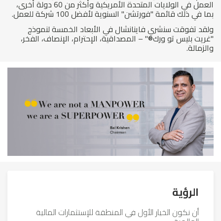
العمل في الولايات المتحدة الأمريكية وأكثر من 60 دولة أخرى،
بما في ذلك قائمة "فورتشن" السنوية لأفضل 100 شركة للعمل.
ولقد تفوقت سنشري فاينانشال في الأبعاد الخمسة لنموذج
"غريت بليس تو ورك®" – المصداقية، الإحترام، الإنصاف، الفخر،
والزمالة.
الرؤية
أن نكون الخيار الأول في المنطقة للإستثمارات المالية