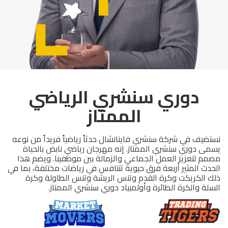
دوري سنشري الرياضي
الممتاز
نستضيف في شركة سنشري فاينانشال حدثاً رياضياً فريداً من نوعه
يسمى دوري سنشري الممتاز. إنه مهرجان رياضي نابض بالحياة
مصمم لتعزيز العمل الجماعي والزمالة بين موظفينا. ويضم هذا
الحدث المثير أربعة فرق حيوية تتنافس في رياضات مختلفة، بما في
ذلك الكريكت وكرة القدم وتنس الريشة وتنس الطاولة وكرة
السلة والكرة الطائرة وأولمبياد دوري سنشري الممتاز.