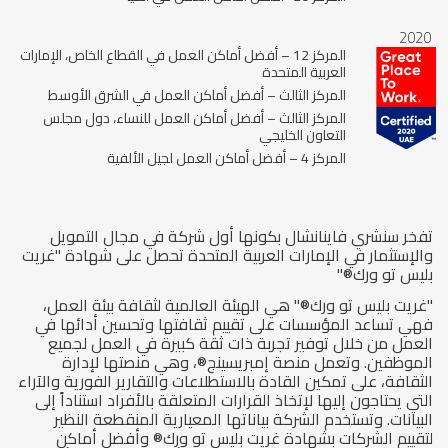
2020
المركز 12 – أفضل أماكن العمل في القطاع الخاص، الإمارات
العربية المتحدة
المركز الثالث – أفضل أماكن العمل في الشرق الأوسط
المركز الثالث – أفضل أماكن العمل للنساء، دول مجلس
التعاون الخليجي
المركز 4 – أفضل أماكن العمل لجيل الألفية
تفخر سنشري فاينانشال بكونها أول شركة في مجال التمويل
والإستثمار في الإمارات العربية المتحدة تحصل على شهادة "غريت
بليس تو ورك®"
"غريت بليس تو ورك®" هي الهيئة العالمية لثقافة بيئة العمل،
فهي تساعد المؤسسات على تقييم ثقافتها وتحسين أدائها في
العمل من خلال توفير تجربة ذات ثقة كبيرة في العمل لجميع
الموظفين. وتعمل منصة إمبريسينج®، وهي منصتها لإدارة
الثقافة، على تمكين القادة بالاستطلاعات والتقارير الفورية والآراء
التي يحتاجون إليها لإتخاذ القرارات المتعلقة بالأفراد استناداً إلى
البيانات. وتستخدم الشركة بياناتها المعيارية المنقطعة النظير
لتقييم الشركات بشهادة غريت بليس تو ورك® وأفضل أماكن