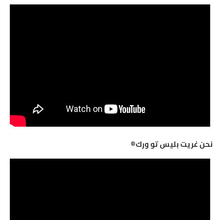
نحن غريت بليس تو ورك®