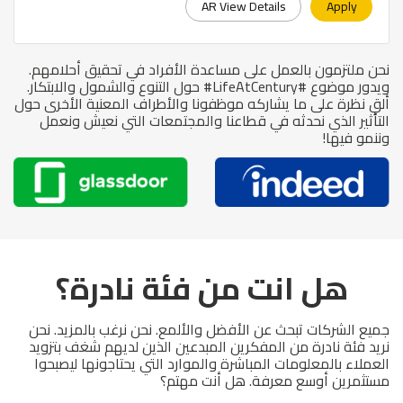
AR View Details
Apply
نحن ملتزمون بالعمل على مساعدة الأفراد في تحقيق أحلامهم.
ويدور موضوع #LifeAtCentury# حول التنوع والشمول والابتكار.
ألقِ نظرة على ما يشاركه موظفونا والأطراف المعنية الأخرى حول
التأثير الذي نحدثه في قطاعنا والمجتمعات التي نعيش ونعمل
وننمو فيها!
هل انت من فئة نادرة؟
جميع الشركات تبحث عن الأفضل والألمع. نحن نرغب بالمزيد. نحن
نريد فئة نادرة من المفكرين المبدعين الذين لديهم شغف بتزويد
العملاء بالمعلومات المباشرة والموارد التي يحتاجونها ليصبحوا
مستثمرين أوسع معرفة. هل أنت مهتم؟