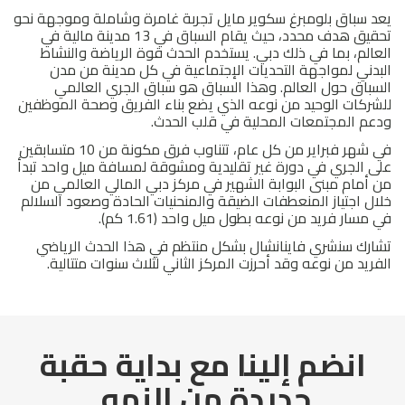
يعد سباق بلومبرغ سكوير مايل تجربة غامرة وشاملة وموجهة نحو
تحقيق هدف محدد، حيث يقام السباق في 13 مدينة مالية في
العالم، بما في ذلك دبي. يستخدم الحدث قوة الرياضة والنشاط
البدني لمواجهة التحديات الإجتماعية في كل مدينة من مدن
السباق حول العالم. وهذا السباق هو سباق الجري العالمي
للشركات الوحيد من نوعه الذي يضع بناء الفريق وصحة الموظفين
ودعم المجتمعات المحلية في قلب الحدث.
في شهر فبراير من كل عام، تتناوب فرق مكونة من 10 متسابقين
على الجري في دورة غير تقليدية ومشوقة لمسافة ميل واحد تبدأ
من أمام مبنى البوابة الشهير في مركز دبي المالي العالمي من
خلال اجتياز المنعطفات الضيقة والمنحنيات الحادة وصعود السلالم
في مسار فريد من نوعه بطول ميل واحد (1.61 كم).
تشارك سنشري فاينانشال بشكل منتظم في هذا الحدث الرياضي
الفريد من نوعه وقد أحرزت المركز الثاني لثلاث سنوات متتالية.
انضم إلينا مع بداية حقبة
جديدة من النمو.