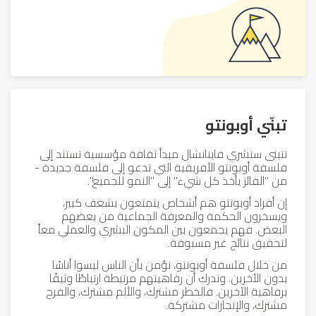
تبنّي أوبونتو
تتبنى سنشري فاينانشال مبدأ ثقافة مؤسسية تستند إلى
فلسفة أوبونتو الأفريقية التي تدعو إلى فلسفة جديدة -
من "الفائز يأخذ كل شيء" إلى "النمو للجميع".
إن أفراد أوبونتو هم أشخاص يتمتعون بشغف كبير،
ويسخرون الحكمة والمعرفة الجماعية من بعضهم
البعض. فهم يجمعون بين المكون البشري والعملي معاً
لتحقيق نتائج غير مسبوقة.
من خلال فلسفة أوبونتو، نؤمن بأن الناس ليسوا أناسًا
بدون الآخرين. وندرك أن رفاهيتهم مرتبطة ارتباطًا وثيقًا
برفاهية الآخرين. فالخطر مشترك، والألم مشترك، والفرح
مشترك، والإنجازات مشتركة.