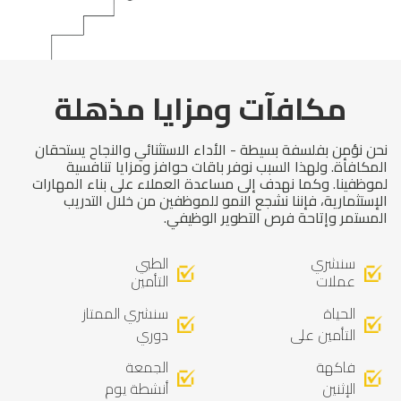
مكافآت ومزايا مذهلة
نحن نؤمن بفلسفة بسيطة - الأداء الاستثنائي والنجاح يستحقان
المكافأة. ولهذا السبب نوفر باقات حوافز ومزايا تنافسية
لموظفينا. وكما نهدف إلى مساعدة العملاء على بناء المهارات
الإستثمارية، فإننا نشجع النمو للموظفين من خلال التدريب
المستمر وإتاحة فرص التطوير الوظيفي.
سنشري
الطبي
عملات
التأمين
الحياة
سنشري الممتاز
التأمين على
دوري
فاكهة
الجمعة
الإثنين
أنشطة يوم