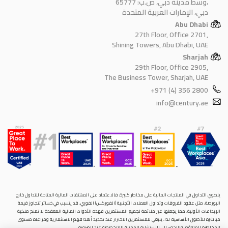
وسط مدينة دبي، ص.ب: 65777،
دبي، الإمارات العربية المتحدة
Abu Dhabi
27th Floor, Office 2701,
Shining Towers, Abu Dhabi, UAE
Sharjah
29th Floor, Office 2905,
The Business Tower, Sharjah, UAE
+971 (4) 356 2800
info@century.ae
ينطوي التداول في المنتجات المالية على مخاطر كبيرة. فالاعتماد على المشتقات المالية المتاحة للتداول خارح
البورصة، مثل عقود الفروقات وتداول العملات الأجنبية (الفوركس) الفوري، قد يتسبب في خسائر تتجاوز قيمة
الإيداعات الأولية، مما يجعلها غير ملائمة لجميع المستثمرين. فهذه الأدوات المالية المعقدة لا تمنح ملكية
مباشرة للأصول الأساسية. لذا، ينبغي للمستثمرين الاحتراز عند تحديد أهدافهم الاستثمارية ومراعاة مستوى
المخاطرة المتوقَع، واللجوء إلى الاستشارة المهنية المتخصصة عند الضرورة.