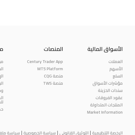
الأسواق المالية
المنصات
مع
العملات
Century Trader App
من
الأسهم
MT5 Platform
الج
السلع
منصة CQG
ال
مؤشرات الأسواق
منصة TWS
ال
سندات الخزينة
وظ
عقود الفروقات
ال
لل
المنتجات المتداولة
حم
Market Information
الرخصة التنظيمية
التوثيق القانوني
سياسة الخصوصية
سياسة ملفات