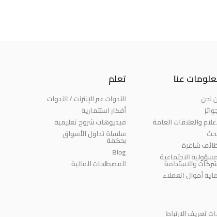
لومات عنا
تعلم
 نحن
الندوات عبر الإنترنت / الندوات
وائز
أفكار استثمارية
إعلام والعلاقات العامة
فيديوهات شروح تعليمية
بحث
سلسلة تداول الأسواق
بحكمة
ائف شاغرة
Blog
مسؤولية الاجتماعية
شركات والاستدامة
المصطلحات المالية
اية أموال العملاء
 تعريف الارتباط