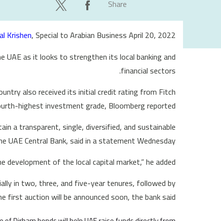
Share
al Krishen
, Special to Arabian Business April 20, 2022
 UAE as it looks to strengthen its local banking and
financial sectors.
untry also received its initial credit rating from Fitch
fourth-highest investment grade, Bloomberg reported.
n a transparent, single, diversified, and sustainable
the UAE Central Bank, said in a statement Wednesday.
he development of the local capital market,” he added.
tially in two, three, and five-year tenures, followed by
he first auction will be announced soon, the bank said.
ce of Dirham bonds will help UAE raise funds directly from