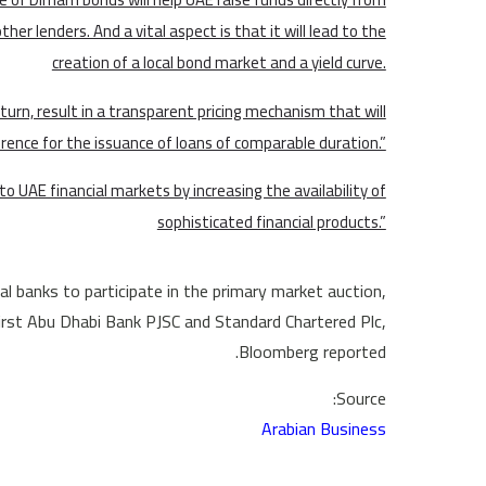
her lenders. And a vital aspect is that it will lead to the
creation of a local bond market and a yield curve.
 turn, result in a transparent pricing mechanism that will
erence for the issuance of loans of comparable duration.”
o UAE financial markets by increasing the availability of
sophisticated financial products.”
l banks to participate in the primary market auction,
rst Abu Dhabi Bank PJSC and Standard Chartered Plc,
Bloomberg reported.
Source:
Arabian Business