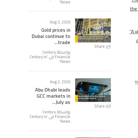
'
News
the 
Aug 3, 2026
Gold prices in
“A y
Dubai continue to
trade...
Share
بواسطة Century
Century in
Financial في '
'
News
Aug 2, 2026
T
Abu Dhabi leads
GCC markets in
July as...
Share
بواسطة Century
Century in
Financial في '
'
News