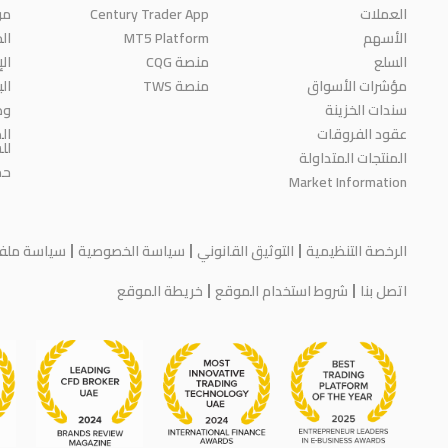
من
Century Trader App
العملات
الج
MT5 Platform
الأسهم
السلع
منصة CQG
ال
مؤشرات الأسواق
منصة TWS
ال
سندات الخزينة
وظ
عقود الفروقات
ال
لل
المنتجات المتداولة
حم
Market Information
الرخصة التنظيمية
التوثيق القانوني
سياسة الخصوصية
سياسة ملفات
اتصل بنا
شروط استخدام الموقع
خريطة الموقع