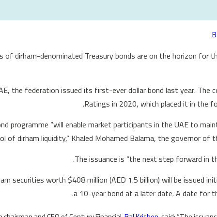
B
s of dirham-denominated Treasury bonds are on the horizon for the
AE, the federation issued its first-ever dollar bond last year. The co
Ratings in 2020, which placed it in the 
nd programme “will enable market participants in the UAE to maintai
ol of dirham liquidity,” Khaled Mohamed Balama, the governor of 
The issuance is “the next step forward in t
am securities worth $408 million (AED 1.5 billion) will be issued ini
a 10-year bond at a later date. A date for t
 chairman and CEO of Century Financial,
Bal Krishen
, said: “The issuan