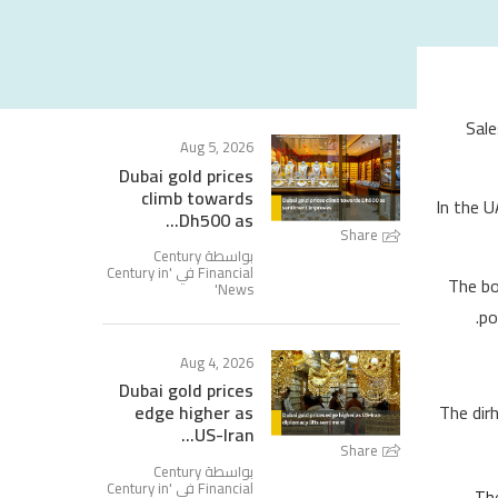
Sale
Aug 5, 2026
Dubai gold prices
climb towards
In the U
Dh500 as...
Share
بواسطة Century
Century in
Financial في '
The bo
'
News
po
Aug 4, 2026
Dubai gold prices
The dirh
edge higher as
US-Iran...
Share
بواسطة Century
Century in
Financial في '
The