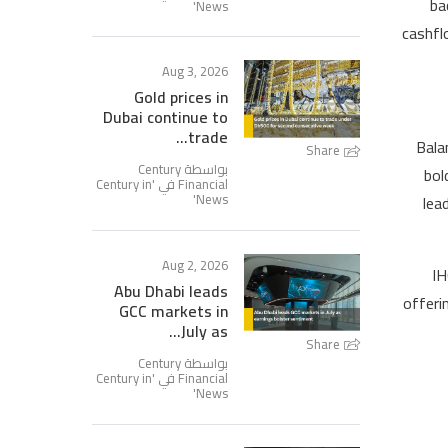
ba
'
News
cashfl
Aug 3, 2026
Gold prices in
Dubai continue to
trade...
Bala
Share
بواسطة Century
bol
Century in
Financial في '
'
News
lea
Aug 2, 2026
IH
Abu Dhabi leads
offeri
GCC markets in
July as...
Share
بواسطة Century
Century in
Financial في '
'
News