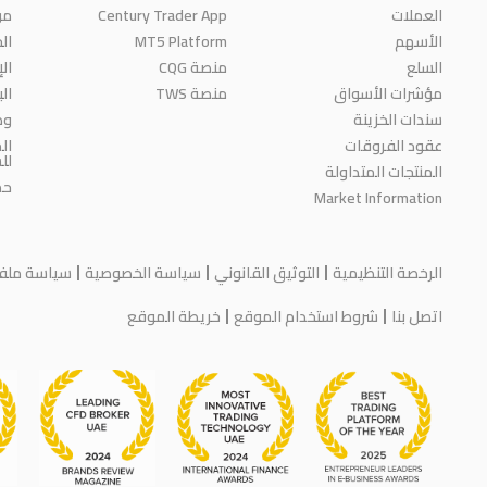
من
Century Trader App
العملات
الج
MT5 Platform
الأسهم
السلع
منصة CQG
ال
مؤشرات الأسواق
منصة TWS
ال
سندات الخزينة
وظ
عقود الفروقات
ال
لل
المنتجات المتداولة
حم
Market Information
الرخصة التنظيمية
التوثيق القانوني
سياسة الخصوصية
سياسة ملفات
اتصل بنا
شروط استخدام الموقع
خريطة الموقع