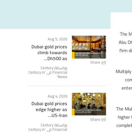
The Mu
Aug 5, 2026
Abu Dh
Dubai gold prices
firm d
climb towards
Dh500 as...
Share
بواسطة Century
Multiply
Century in
Financial في '
'
News
com
enter
Aug 4, 2026
Dubai gold prices
The Mult
edge higher as
US-Iran...
higher 
Share
complet
بواسطة Century
Century in
Financial في '