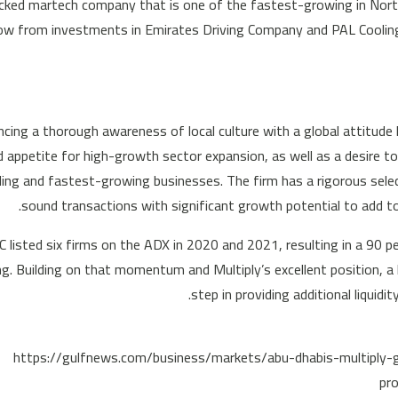
cked martech company that is one of the fastest-growing in Nort
ow from investments in Emirates Driving Company and PAL Cooling H
ncing a thorough awareness of local culture with a global attitude
d appetite for high-growth sector expansion, as well as a desire to
ding and fastest-growing businesses. The firm has a rigorous selecti
sound transactions with significant growth potential to add to 
C listed six firms on the ADX in 2020 and 2021, resulting in a 90 pe
ng. Building on that momentum and Multiply’s excellent position, a
step in providing additional liquidi
https://gulfnews.com/business/markets/abu-dhabis-multiply-g
pr