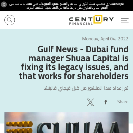
شركة سنشري تنظمها هيئة الأوراق المالية والسلع. عقود الفروقات هي منتجات قائمة على
X
الرفع المالي تنطوي على درجة عالية من المخاطرة.
اكتشف المزيد!
Monday, April 04, 2022
Gulf News - Dubai fund
manager Shuaa Capital is
fixing its legacy issues, and
that works for shareholders
تم إعداد هذا المنشور من قبل
فيجاي فاليتشا
Share