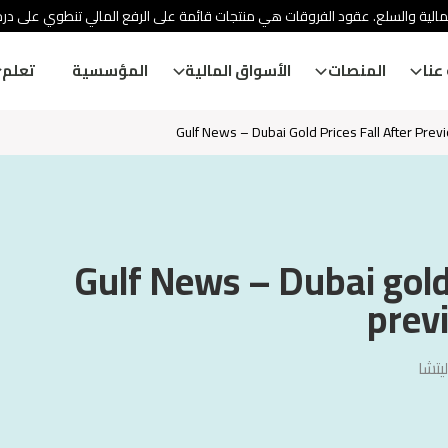
الية والسلع. عقود الفروقات هي منتجات قائمة على الرفع المالي تنطوي على درج
عنا
المنصات
الأسواق المالية
المؤسسية
تعلم
Gulf News – Dubai Gold Prices Fall After Prev
Gulf News – Dubai gold 
previ
يتشا