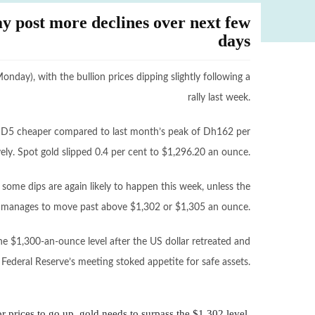
ay post more declines over next few
days
nday), with the bullion prices dipping slightly following a
rally last week.
y D5 cheaper compared to last month’s peak of Dh162 per
ly. Spot gold slipped 0.4 per cent to $1,296.20 an ounce.
d some dips are again likely to happen this week, unless the
 manages to move past above $1,302 or $1,305 an ounce.
he $1,300-an-ounce level after the US dollar retreated and
Federal Reserve’s meeting stoked appetite for safe assets.
or prices to go up, gold needs to surpass the $1,302 level.