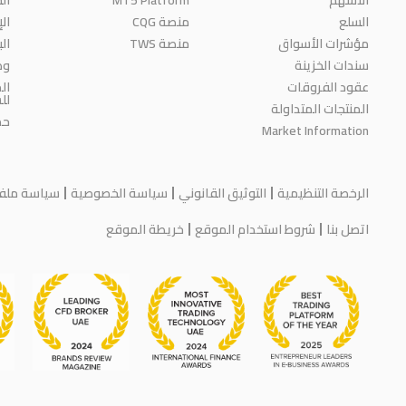
السلع
منصة CQG
ال
مؤشرات الأسواق
منصة TWS
ال
سندات الخزينة
وظ
عقود الفروقات
ال
لل
المنتجات المتداولة
حم
Market Information
الرخصة التنظيمية
التوثيق القانوني
سياسة الخصوصية
سياسة ملفات
اتصل بنا
شروط استخدام الموقع
خريطة الموقع