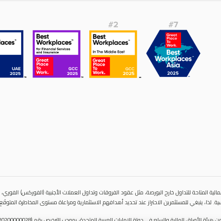
الية المتاحة للتداول خارح البورصة، مثل عقود الفروقات وتداول العملات الأجنبية (الفوركس) الفوري، قد
ة. لذا، ينبغي للمستثمرين الاحتراز عند تحديد أهدافهم الاستثمارية ومراعاة مستوى المخاطرة المتوقَع،