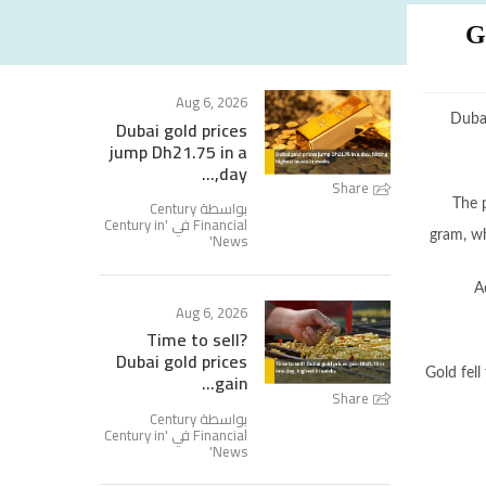
G
Aug 6, 2026
Dubai
Dubai gold prices
jump Dh21.75 in a
day,...
Share
بواسطة Century
The 
Financial في '
Century in
'
News
gram, wh
A
Aug 6, 2026
Time to sell?
Dubai gold prices
Gold fell
gain...
Share
بواسطة Century
Financial في '
Century in
'
News