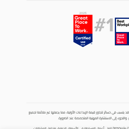
 يتسبب في خسائر تتجاوز قيمة الإيداعات الأولية، مما يجعلها غير ملائمة لجميع
 واللجوء إلى الاستشارة المهنية المتخصصة عند الضرورة.
سنشري للإستشارات والتحليل المالي ش.ذ.م.م (الشركة)، شركة مرخّصة ومنظمة من هيئة الأوراق المالية والسلع في دولة الإمارات العربية المتحدة، بموجب الترخيص رقم (20200000028) و(301044) لتولي أعمال الوساطة في الأسواق الدولية، وتداول المشتقات