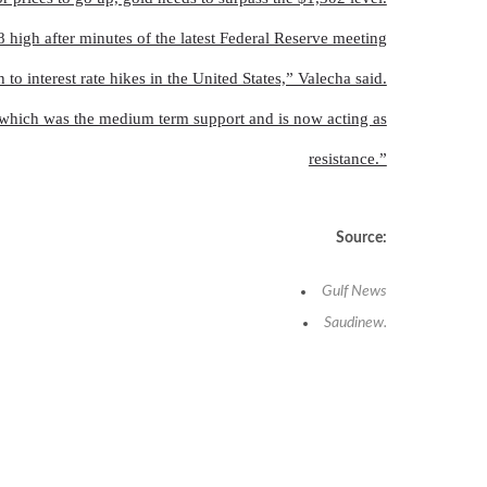
8 high after minutes of the latest Federal Reserve meeting
 to interest rate hikes in the United States,” Valecha said.
2 which was the medium term support and is now acting as
resistance.”
Source:
Gulf News
Saudinew
.