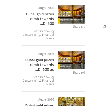
Aug 5, 2026
Dubai gold rates
climb towards
Dh500...
Share
“
بواسطة Century
Financial في '
Century in
'
News
Aug 5, 2026
Dubai gold prices
climb towards
Dh500 as...
Share
بواسطة Century
Financial في '
Century in
'
News
Aug 4, 2026
Dubai gold prices