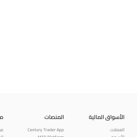
الأسواق المالية
المنصات
مع
العملات
Century Trader App
من
الأسهم
MT5 Platform
الج