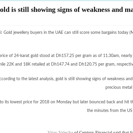
old is still showing signs of weakness and m
: Gold jewellery buyers in the UAE can still score some bargains today (Mo
price of 24-karat gold stood at Dh157.25 per gram as of 11.30am, nearl
ile 22K and 18K retailed at Dh147.74 and Dh120.75 per gram, respective
ccording to the latest analysis, gold is still showing signs of weakness an
precious metal
 to its lowest price for 2018 on Monday but later bounced back and hit t
the minutes from the US 
Vijay Valecha
of Century Financial said that f