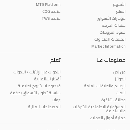
MT5 Platform
الأسهم
السلع
منصة CQG
مؤشرات الأسواق
منصة TWS
سندات الخزينة
عقود الفروقات
المنتجات المتداولة
Market Information
معلومات عنا
تعلم
من نحن
الندوات عبر الإنترنت / الندوات
الجوائز
أفكار استثمارية
الإعلام والعلاقات العامة
فيديوهات شروح تعليمية
البحث
سلسلة تداول الأسواق بحكمة
Blog
وظائف شاغرة
المسؤولية الاجتماعية للشركات
المصطلحات المالية
والاستدامة
حماية أموال العملاء