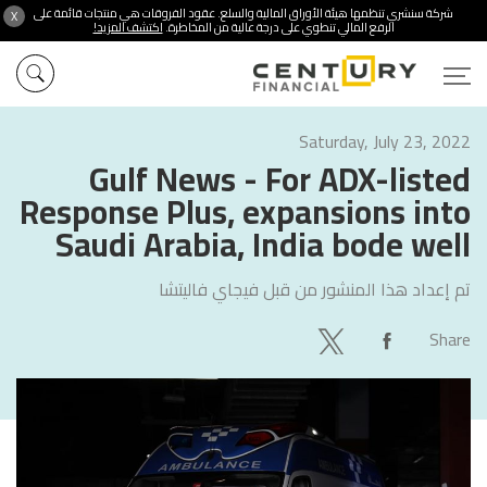
شركة سنشري تنظمها هيئة الأوراق المالية والسلع. عقود الفروقات هي منتجات قائمة على
X
الرفع المالي تنطوي على درجة عالية من المخاطرة.
اكتشف المزيد!
Saturday, July 23, 2022
Gulf News - For ADX-listed
Response Plus, expansions into
Saudi Arabia, India bode well
تم إعداد هذا المنشور من قبل
فيجاي فاليتشا
Share