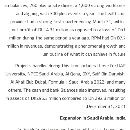
ambulances, 260 plus onsite clinics, a 1,600 strong workforce
and aligning with 300 plus events a year. The healthcare
provider had a strong first quarter ending March 31, with a
net profit of Dh14.31 million as opposed to a loss of Dh1
million during the same period a year ago. RPM had Dh 87.7
million in revenues, demonstrating a phenomenal growth and
an outline of what it can achieve in future.
Projects handled during this time includes those for UAE
University, NPCC Saudi Arabia, Al Qana, OXY, Saif Bin Darwish,
Al Ahali Club Dubai, Formula 1 Saudi Arabia 2022, and many
others. The cash and bank Balances also improved, resulting
in assets of Dh295.3 million compared to Dh 292.3 million on
December 31, 2021.
Expansion in Saudi Arabia, India
As Saudi Arabia broadens the breadth of its tourist and