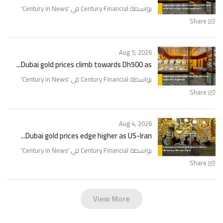
'
Century in News
بواسطة Century Financial في '
Share
Aug 5, 2026
Dubai gold prices climb towards Dh500 as...
'
Century in News
بواسطة Century Financial في '
Share
Aug 4, 2026
Dubai gold prices edge higher as US-Iran...
'
Century in News
بواسطة Century Financial في '
Share
View More