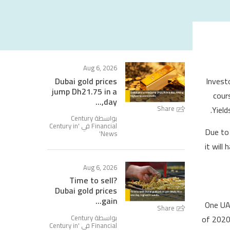
Aug 6, 2026
Invest
Dubai gold prices
jump Dh21.75 in a
cour
day,...
Yield
Share
بواسطة Century
Century in
Financial في '
Due to 
'
News
it will
Aug 6, 2026
Time to sell?
Dubai gold prices
gain...
One UAE
Share
بواسطة Century
of 2020 
Century in
Financial في '