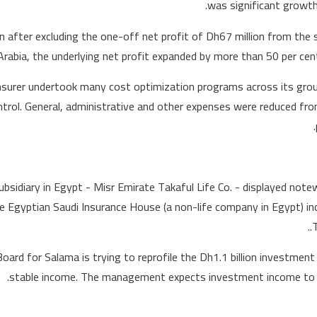
was significant growth 
n after excluding the one-off net profit of Dh67 million from the s
Arabia, the underlying net profit expanded by more than 50 per cen
nsurer undertook many cost optimization programs across its grou
ntrol. General, administrative and other expenses were reduced fr
ubsidiary in Egypt - Misr Emirate Takaful Life Co. - displayed not
e Egyptian Saudi Insurance House (a non-life company in Egypt) in
T
oard for Salama is trying to reprofile the Dh1.1 billion investment
stable income. The management expects investment income to be