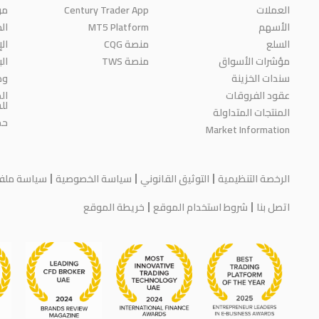
من
Century Trader App
العملات
الج
MT5 Platform
الأسهم
السلع
منصة CQG
ال
مؤشرات الأسواق
منصة TWS
ال
سندات الخزينة
وظ
عقود الفروقات
ال
لل
المنتجات المتداولة
حم
Market Information
الرخصة التنظيمية
التوثيق القانوني
سياسة الخصوصية
سياسة ملفات
اتصل بنا
شروط استخدام الموقع
خريطة الموقع