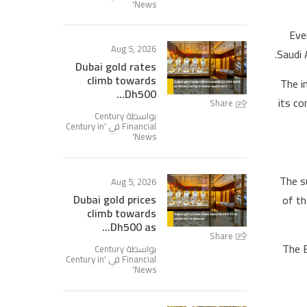
'
News
Eve
Aug 5, 2026
Saudi 
Dubai gold rates
climb towards
The i
Dh500...
its co
Share
بواسطة Century
Century in
Financial في '
'
News
The s
Aug 5, 2026
Dubai gold prices
of th
climb towards
Dh500 as...
Share
The B
بواسطة Century
Century in
Financial في '
'
News