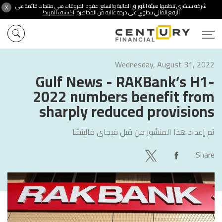
شركة سنشري تنظمها هيئة الأوراق المالية والسلع. عقود الفروقات هي منتجات قائمة على
X
الرفع المالي تنطوي على درجة عالية من المخاطرة.
اكتشف المزيد!
Wednesday, August 31, 2022
Gulf News - RAKBank’s H1-
2022 numbers benefit from
sharply reduced provisions
تم إعداد هذا المنشور من قبل
فيجاي فاليتشا
Share