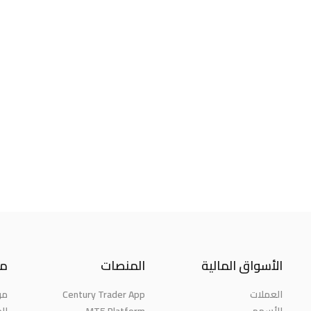
الأسواق المالية
المنصات
مع
العملات
Century Trader App
من
الأسهم
MT5 Platform
الج