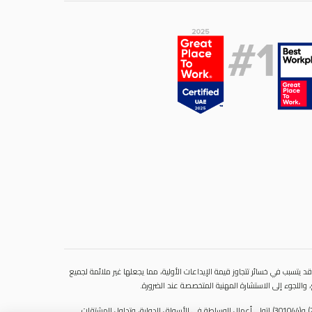
 يتسبب في خسائر تتجاوز قيمة الإيداعات الأولية، مما يجعلها غير ملائمة لجميع
 واللجوء إلى الاستشارة المهنية المتخصصة عند الضرورة.
سنشري للإستشارات والتحليل المالي ش.ذ.م.م (الشركة)، شركة مرخّصة ومنظمة من هيئة الأوراق المالية والسلع في دولة الإمارات العربية المتحدة، بموجب الترخيص رقم (20200000028) و(301044) لتولي أعمال الوساطة في الأسواق الدولية، وتداول المشتقات