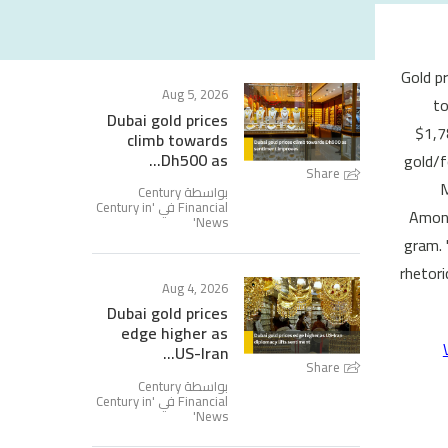
Gold p
Aug 5, 2026
to
Dubai gold prices
$1,7
climb towards
Dh500 as...
gold/f
Share
M
بواسطة Century
Financial في '
Century in
Among
'
News
gram. 
rhetori
Aug 4, 2026
Dubai gold prices
edge higher as
US-Iran...
Share
بواسطة Century
Financial في '
Century in
'
News