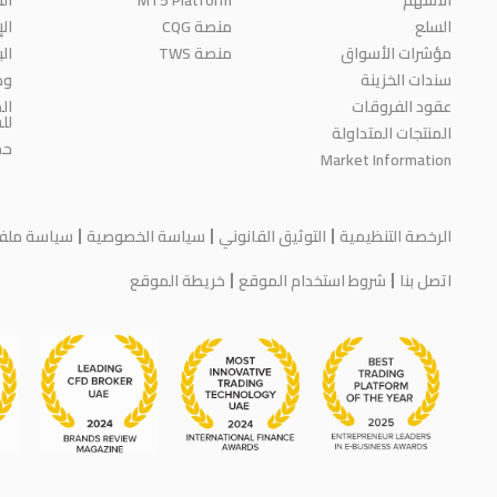
السلع
منصة CQG
ال
مؤشرات الأسواق
منصة TWS
ال
سندات الخزينة
وظ
عقود الفروقات
ال
لل
المنتجات المتداولة
حم
Market Information
الرخصة التنظيمية
التوثيق القانوني
سياسة الخصوصية
سياسة ملفات
اتصل بنا
شروط استخدام الموقع
خريطة الموقع