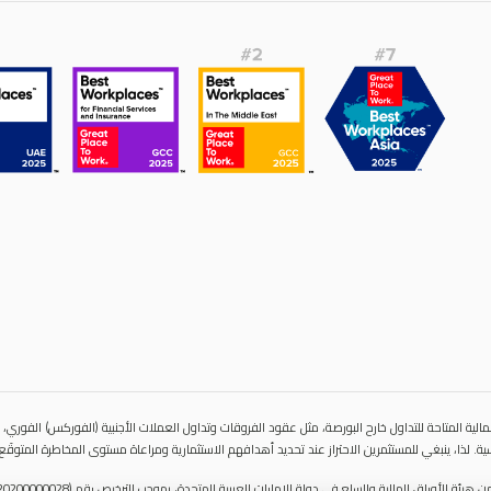
الية المتاحة للتداول خارح البورصة، مثل عقود الفروقات وتداول العملات الأجنبية (الفوركس) الفوري، قد
ة. لذا، ينبغي للمستثمرين الاحتراز عند تحديد أهدافهم الاستثمارية ومراعاة مستوى المخاطرة المتوقَع،