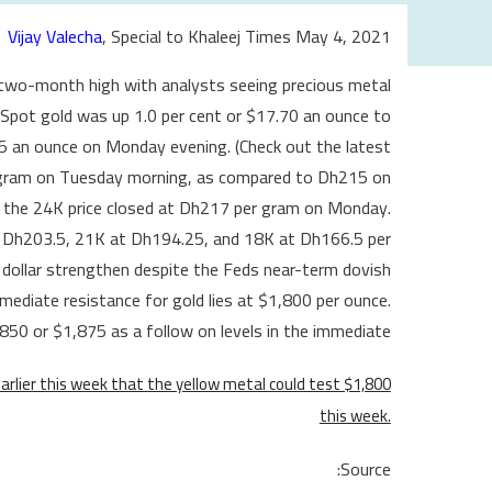
Vijay Valecha
, Special to Khaleej Times May 4, 2021
a two-month high with analysts seeing precious metal
 Spot gold was up 1.0 per cent or $17.70 an ounce to
75 an ounce on Monday evening. (Check out the latest
er gram on Tuesday morning, as compared to Dh215 on
 the 24K price closed at Dh217 per gram on Monday.
t Dh203.5, 21K at Dh194.25, and 18K at Dh166.5 per
he dollar strengthen despite the Feds near-term dovish
immediate resistance for gold lies at $1,800 per ounce.
850 or $1,875 as a follow on levels in the immediate."
 earlier this week that the yellow metal could test $1,800
this week.
Source: