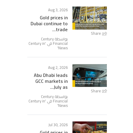
Aug 3, 2026
Gold prices in
Dubai continue to
trade...
Share
بواسطة Century
Financial في '
Century in
'
News
Aug 2, 2026
Abu Dhabi leads
GCC markets in
July as...
Share
بواسطة Century
Financial في '
Century in
'
News
Jul 30, 2026
Gold prices in