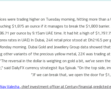
rices were trading higher on Tuesday morning, hitting more than 
uching $1,875 an ounce if it manages to break the $1,800 barrier.
86.71 per ounce by 9.15am UAE time. It had hit a high of $1,797.
orex rates in UAE) In Dubai, 24K retail price stood at Dh216.5 p
onday morning. Dubai Gold and Jewellery Group data showed that
 other variants of the precious yellow metal, 22K was trading a
"The reversal in the dollar is weighing on gold a bit, we've seen t
c," said DailyFX currency strategist Ilya Spivak. "On the top side, 
If we can break that, we open the door for $1,
Vijay Valecha
, chief investment officer at Century Financial, predicted