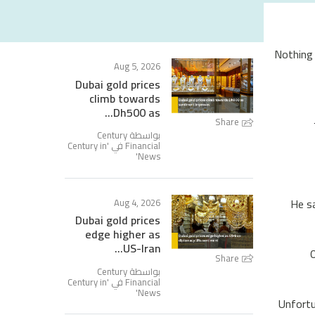
Nothing 
Aug 5, 2026
Dubai gold prices
climb towards
Dh500 as...
Share
بواسطة Century
Century in
Financial في '
'
News
He sa
Aug 4, 2026
Dubai gold prices
edge higher as
US-Iran...
O
Share
بواسطة Century
Century in
Financial في '
'
News
"Unfort