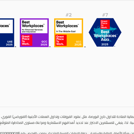
الية المتاحة للتداول خارح البورصة، مثل عقود الفروقات وتداول العملات الأجنبية (الفوركس) الفوري، قد
ية. لذا، ينبغي للمستثمرين الاحتراز عند تحديد أهدافهم الاستثمارية ومراعاة مستوى المخاطرة المتوقَع