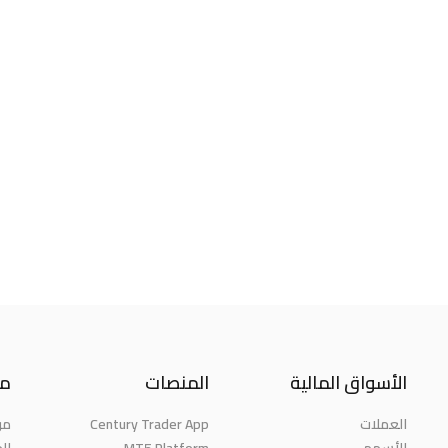
الأسواق المالية
المنصات
مع
من
Century Trader App
العملات
الج
MT5 Platform
الأسهم