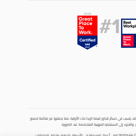
 يتسبب في خسائر تتجاوز قيمة الإيداعات الأولية، مما يجعلها غير ملائمة لجميع
، واللجوء إلى الاستشارة المهنية المتخصصة عند الضرورة
سنشري للإستشارات والتحليل المالي ش.ذ.م.م (الشركة)، شركة مرخّصة ومنظمة من هيئة الأوراق المالية والسلع في دولة الإمارات العربية المتحدة، بموجب الترخيص رقم (20200000028) و(301044) لتولي أعمال الوساطة في الأسواق الدولية، وتداول المشتقات