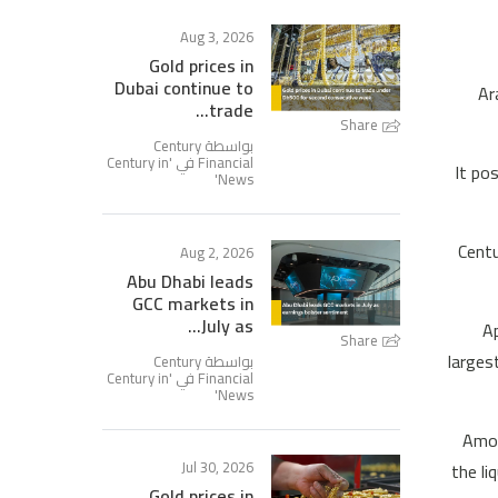
Aug 3, 2026
Gold prices in
Dubai continue to
Ar
trade...
Share
بواسطة Century
Century in
Financial في '
It po
'
News
Centu
Aug 2, 2026
Abu Dhabi leads
GCC markets in
July as...
Ap
Share
larges
بواسطة Century
Century in
Financial في '
'
News
"Amo
Jul 30, 2026
the li
Gold prices in