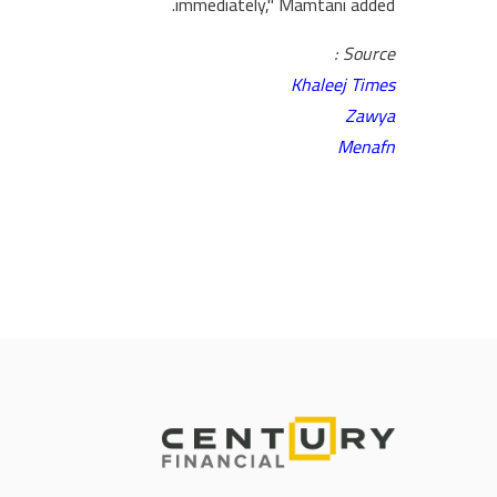
immediately," Mamtani added.
Source :
Khaleej Times
Zawya
Menafn