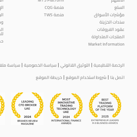
السلع
منصة CQG
ال
مؤشرات الأسواق
منصة TWS
ال
سندات الخزينة
وظ
عقود الفروقات
ال
لل
المنتجات المتداولة
حم
Market Information
الرخصة التنظيمية
التوثيق القانوني
سياسة الخصوصية
سياسة ملفات
اتصل بنا
شروط استخدام الموقع
خريطة الموقع