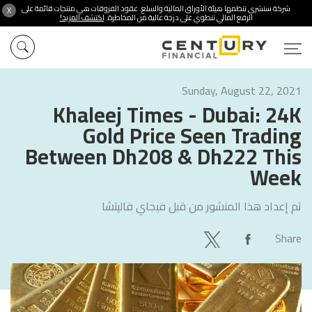
شركة سنشري تنظمها هيئة الأوراق المالية والسلع. عقود الفروقات هي منتجات قائمة على
X
الرفع المالي تنطوي على درجة عالية من المخاطرة.
اكتشف المزيد!
Sunday, August 22, 2021
Khaleej Times - Dubai: 24K
Gold Price Seen Trading
Between Dh208 & Dh222 This
Week
تم إعداد هذا المنشور من قبل
فيجاي فاليتشا
Share