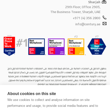
Sharjah
29th Floor, Office 2905,
The Business Tower, Sharjah, UAE
+971 (4) 356 2800
info@century.ae
ينطوي التداول في المنتجات المالية على مخاطر كبيرة. فالاعتماد على المشتقات المالية المتاحة للتداول خارح
البورصة، مثل عقود الفروقات وتداول العملات الأجنبية (الفوركس) الفوري، قد يتسبب في خسائر تتجاوز قيمة
الإيداعات الأولية، مما يجعلها غير ملائمة لجميع المستثمرين. فهذه الأدوات المالية المعقدة لا تمنح ملكية
مباشرة للأصول الأساسية. لذا، ينبغي للمستثمرين الاحتراز عند تحديد أهدافهم الاستثمارية ومراعاة مستوى
المخاطرة المتوقَع، واللجوء إلى الاستشارة المهنية المتخصصة عند الضرورة.
سنشري للإستشارات والتحليل المالي ش.ذ.م.م (الشركة)، شركة مرخّصة ومنظمة من هيئة الأوراق المالية والسلع
About cookies on this site
في دولة الإمارات العربية المتحدة، بموجب الترخيص رقم (20200000028) و(301044) لتولي أعمال الوساطة في
الأسواق الدولية، وتداول المشتقات المالية والعملات المتاحة للتداول خارج البورصة في سوق التداول الفوري،
We use cookies to collect and analyse information on site
بالإضافة إلى تقديم الخدمات الاستشارية والترويجية. تأسست الشركة بموجب قوانين دولة الإمارات العربية
performance and usage, to provide social media features and to
المتحدة، وهي مسجلة لدى دائرة التنمية الاقتصادية بدبي (رقم: 768189)، حيث يقع مكتبها المسجّل في 601،