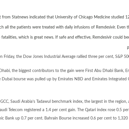
t from Statnews indicated that University of Chicago Medicine studied 125
ch all the patients were treated with daily infusions of Remdesivir. Even
 fatalities, which is great news. If safe and effective, Remdesivir could b
p
n Friday, the Dow Jones Industrial Average rallied three per cent, S&P 
Dhabi, the biggest contributors to the gain were First Abu Dhabi Bank, 
 Dubai bourse was pulled up by Emirates NBD and Emirates Integrated C
 GCC, Saudi Arabia’s Tadawul benchmark index, the largest in the region, 
audi Telecom registered a 1.4 per cent gain. The Qatari index rose 0.5 pe
mic Bank up 0.7 per cent. Bahrain Bourse increased 0.6 per cent to 1,32