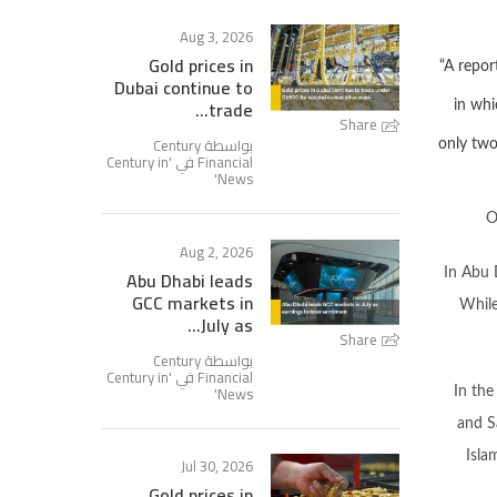
Aug 3, 2026
Gold prices in
“A repor
Dubai continue to
trade...
in whi
Share
بواسطة Century
only two
Century in
Financial في '
'
News
O
Aug 2, 2026
Abu Dhabi leads
In Abu 
GCC markets in
While
July as...
Share
بواسطة Century
Century in
Financial في '
'
News
In the
and S
Isla
Jul 30, 2026
Gold prices in