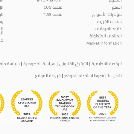
السلع
منصة CQG
ال
مؤشرات الأسواق
منصة TWS
ال
سندات الخزينة
وظ
عقود الفروقات
ال
لل
المنتجات المتداولة
حم
Market Information
الرخصة التنظيمية
التوثيق القانوني
سياسة الخصوصية
سياسة ملفات
اتصل بنا
شروط استخدام الموقع
خريطة الموقع