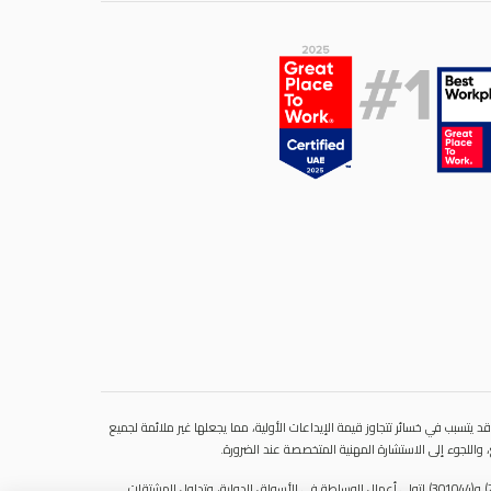
 يتسبب في خسائر تتجاوز قيمة الإيداعات الأولية، مما يجعلها غير ملائمة لجميع
، واللجوء إلى الاستشارة المهنية المتخصصة عند الضرورة
سنشري للإستشارات والتحليل المالي ش.ذ.م.م (الشركة)، شركة مرخّصة ومنظمة من هيئة الأوراق المالية والسلع في دولة الإمارات العربية المتحدة، بموجب الترخيص رقم (20200000028) و(301044) لتولي أعمال الوساطة في الأسواق الدولية، وتداول المشتقات