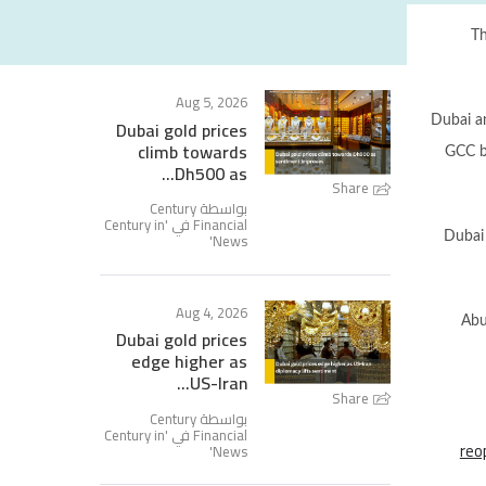
Th
Aug 5, 2026
Dubai a
Dubai gold prices
climb towards
GCC bo
Dh500 as...
Share
بواسطة Century
Century in
Financial في '
'
News
Dubai 
Aug 4, 2026
Abu
Dubai gold prices
edge higher as
US-Iran...
Share
بواسطة Century
Century in
Financial في '
reo
'
News