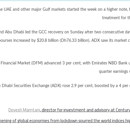
e UAE and other major Gulf markets started the week on a higher note, hel
treatment for t
nd Abu Dhabi led the GCC recovery on Sunday after two consecutive days
urses increased by $20.8 billion (Dh76.33 billion). ADX saw its market c
Financial Market (DFM) advanced 3 per cent, with Emirates NBD Bank up
quarter earnings 
 Dhabi Securities Exchange (ADX) rose 2.9 per cent, boosted by a 4 per c
Devesh Mamtani
, director for investment and advisory at Centur
pening of global economies from lockdown spurred the world indices hi