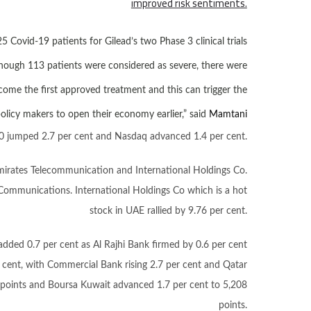
improved risk sentiments.
 Covid-19 patients for Gilead’s two Phase 3 clinical trials
 though 113 patients were considered as severe, there were
ecome the first approved treatment and this can trigger the
olicy makers to open their economy earlier,” said
Mamtani
500 jumped 2.7 per cent and Nasdaq advanced 1.4 per cent.
Emirates Telecommunication and International Holdings Co.
ommunications. International Holdings Co which is a hot
stock in UAE rallied by 9.76 per cent.
added 0.7 per cent as Al Rajhi Bank firmed by 0.6 per cent
r cent, with Commercial Bank rising 2.7 per cent and Qatar
0 points and Boursa Kuwait advanced 1.7 per cent to 5,208
points.