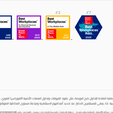
الية المتاحة للتداول خارح البورصة، مثل عقود الفروقات وتداول العملات الأجنبية (الفوركس) الفوري، قد
ية. لذا، ينبغي للمستثمرين الاحتراز عند تحديد أهدافهم الاستثمارية ومراعاة مستوى المخاطرة المتوقَع