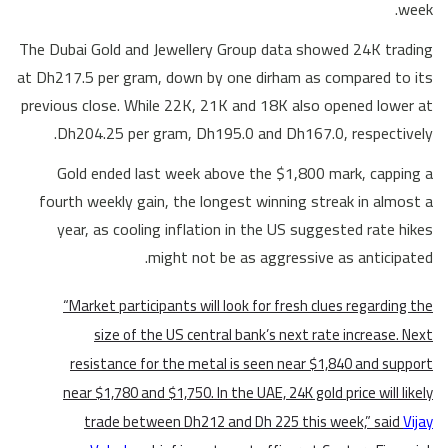
week.
The Dubai Gold and Jewellery Group data showed 24K trading
at Dh217.5 per gram, down by one dirham as compared to its
previous close. While 22K, 21K and 18K also opened lower at
Dh204.25 per gram, Dh195.0 and Dh167.0, respectively.
Gold ended last week above the $1,800 mark, capping a
fourth weekly gain, the longest winning streak in almost a
year, as cooling inflation in the US suggested rate hikes
might not be as aggressive as anticipated.
“Market participants will look for fresh clues regarding the
size of the US central bank’s next rate increase. Next
resistance for the metal is seen near $1,840 and support
near $1,780 and $1,750. In the UAE, 24K gold price will likely
trade between Dh212 and Dh 225 this week,” said
Vijay