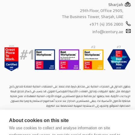
Sharjah
29th Floor, Office 2905,
The Business Tower, Sharjah, UAE
+971 (4) 356 2800
info@century.ae
ينطوي التداول في المنتجات المالية على مخاطر كبيرة. فالاعتماد على المشتقات المالية المتاحة للتداول خارح
البورصة، مثل عقود الفروقات وتداول العملات الأجنبية (الفوركس) الفوري، قد يتسبب في خسائر تتجاوز قيمة
الإيداعات الأولية، مما يجعلها غير ملائمة لجميع المستثمرين. فهذه الأدوات المالية المعقدة لا تمنح ملكية
مباشرة للأصول الأساسية. لذا، ينبغي للمستثمرين الاحتراز عند تحديد أهدافهم الاستثمارية ومراعاة مستوى
المخاطرة المتوقَع، واللجوء إلى الاستشارة المهنية المتخصصة عند الضرورة.
سنشري للإستشارات والتحليل المالي ش.ذ.م.م (الشركة)، شركة مرخّصة ومنظمة من هيئة الأوراق المالية والسلع
في دولة الإمارات العربية المتحدة، بموجب الترخيص رقم (20200000028) و(301044) لتولي أعمال الوساطة في
About cookies on this site
الأسواق الدولية، وتداول المشتقات المالية والعملات المتاحة للتداول خارج البورصة في سوق التداول الفوري،
We use cookies to collect and analyse information on site
بالإضافة إلى تقديم الخدمات الاستشارية والترويجية. تأسست الشركة بموجب قوانين دولة الإمارات العربية
المتحدة، وهي مسجلة لدى دائرة التنمية الاقتصادية بدبي (رقم: 768189)، حيث يقع مكتبها المسجّل في 601،