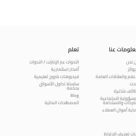
لومات عنا
تعلم
 نحن
الندوات عبر الإنترنت / الندوات
وائز
أفكار استثمارية
إعلام والعلاقات العامة
فيديوهات شروح تعليمية
بحث
سلسلة تداول الأسواق
بحكمة
ائف شاغرة
Blog
مسؤولية الاجتماعية
شركات والاستدامة
المصطلحات المالية
اية أموال العملاء
 تعريف الارتباط