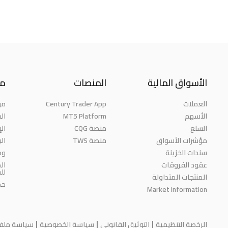
الأسواق المالية
المنصات
مع
العملات
Century Trader App
من
الأسهم
MT5 Platform
الج
السلع
منصة CQG
ال
مؤشرات الأسواق
منصة TWS
ال
سندات الخزينة
وظ
عقود الفروقات
ال
لل
المنتجات المتداولة
حم
Market Information
الرخصة التنظيمية
التوثيق القانوني
سياسة الخصوصية
سياسة ملفات