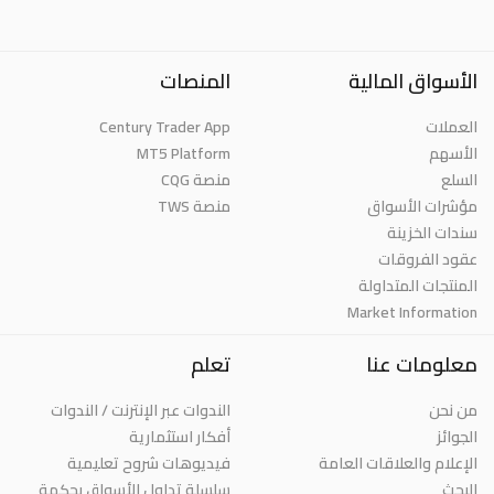
الأسواق المالية
المنصات
العملات
Century Trader App
الأسهم
MT5 Platform
السلع
منصة CQG
مؤشرات الأسواق
منصة TWS
سندات الخزينة
عقود الفروقات
المنتجات المتداولة
Market Information
معلومات عنا
تعلم
من نحن
الندوات عبر الإنترنت / الندوات
الجوائز
أفكار استثمارية
الإعلام والعلاقات العامة
فيديوهات شروح تعليمية
البحث
سلسلة تداول الأسواق بحكمة