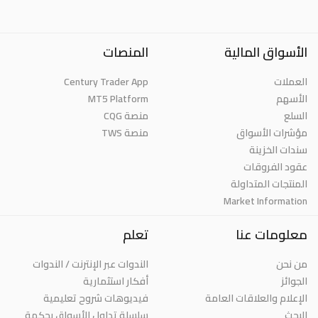
الأسواق المالية
المنصات
العملات
Century Trader App
الأسهم
MT5 Platform
السلع
منصة CQG
مؤشرات الأسواق
منصة TWS
سندات الخزينة
عقود الفروقات
المنتجات المتداولة
Market Information
معلومات عنا
تعلم
من نحن
الندوات عبر الإنترنت / الندوات
الجوائز
أفكار استثمارية
الإعلام والعلاقات العامة
فيديوهات شروح تعليمية
البحث
سلسلة تداول الأسواق بحكمة