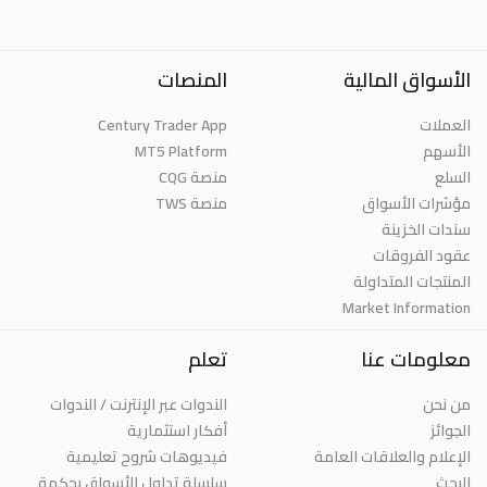
الأسواق المالية
المنصات
العملات
Century Trader App
الأسهم
MT5 Platform
السلع
منصة CQG
مؤشرات الأسواق
منصة TWS
سندات الخزينة
عقود الفروقات
المنتجات المتداولة
Market Information
معلومات عنا
تعلم
من نحن
الندوات عبر الإنترنت / الندوات
الجوائز
أفكار استثمارية
الإعلام والعلاقات العامة
فيديوهات شروح تعليمية
البحث
سلسلة تداول الأسواق بحكمة