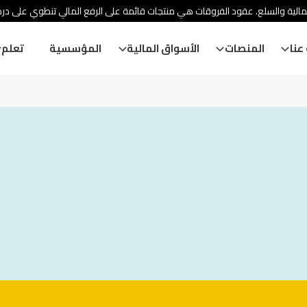
الية والسلع. عقود الفروقات هي منتجات قائمة على الرفع المالي تنطوي على درج
عنا
المنصات
الأسواق المالية
المؤسسية
تعلم