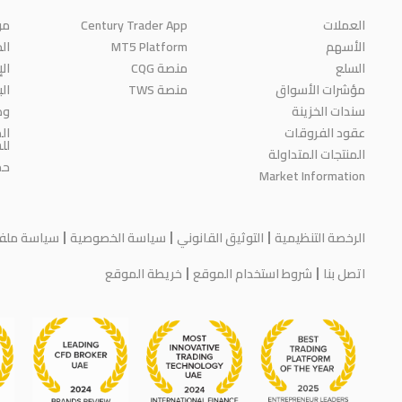
العملات
Century Trader App
من
الأسهم
MT5 Platform
الج
السلع
منصة CQG
ال
مؤشرات الأسواق
منصة TWS
ال
سندات الخزينة
وظ
عقود الفروقات
ال
لل
المنتجات المتداولة
حم
Market Information
الرخصة التنظيمية
التوثيق القانوني
سياسة الخصوصية
سياسة ملفات
اتصل بنا
شروط استخدام الموقع
خريطة الموقع