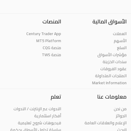
الأسواق المالية
المنصات
العملات
Century Trader App
الأسهم
MT5 Platform
السلع
منصة CQG
مؤشرات الأسواق
منصة TWS
سندات الخزينة
عقود الفروقات
المنتجات المتداولة
Market Information
معلومات عنا
تعلم
من نحن
الندوات عبر الإنترنت / الندوات
الجوائز
أفكار استثمارية
الإعلام والعلاقات العامة
فيديوهات شروح تعليمية
البحث
سلسلة تداول الأسواق بحكمة