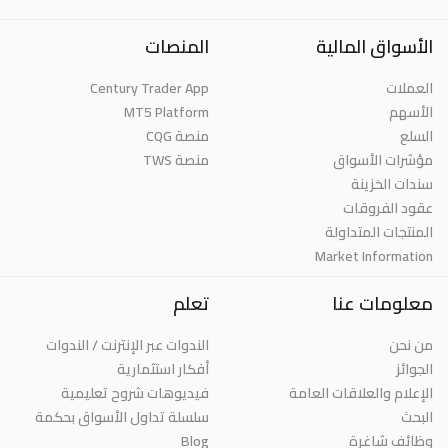
الأسواق المالية
المنصات
العملات
Century Trader App
الأسهم
MT5 Platform
السلع
منصة CQG
مؤشرات الأسواق
منصة TWS
سندات الخزينة
عقود الفروقات
المنتجات المتداولة
Market Information
معلومات عنا
تعلم
من نحن
الندوات عبر الإنترنت / الندوات
الجوائز
أفكار استثمارية
الإعلام والعلاقات العامة
فيديوهات شروح تعليمية
البحث
سلسلة تداول الأسواق بحكمة
وظائف شاغرة
Blog