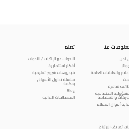
لومات عنا
تعلم
 نحن
الندوات عبر الإنترنت / الندوات
وائز
أفكار استثمارية
إعلام والعلاقات العامة
فيديوهات شروح تعليمية
بحث
سلسلة تداول الأسواق
بحكمة
ائف شاغرة
Blog
مسؤولية الاجتماعية
شركات والاستدامة
المصطلحات المالية
اية أموال العملاء
 تعريف الارتباط