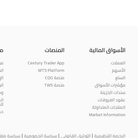
الأسواق المالية
المنصات
مع
العملات
Century Trader App
من
الأسهم
MT5 Platform
الج
السلع
منصة CQG
ال
مؤشرات الأسواق
منصة TWS
ال
سندات الخزينة
وظ
عقود الفروقات
ال
لل
المنتجات المتداولة
حم
Market Information
الرخصة التنظيمية
التوثيق القانوني
سياسة الخصوصية
سياسة ملفات