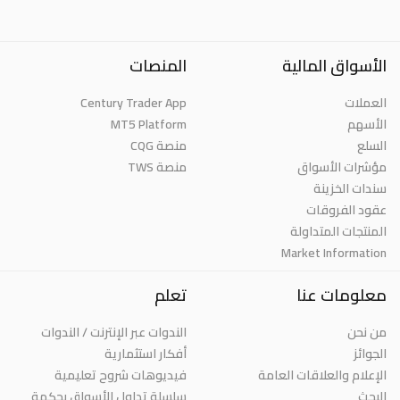
الأسواق المالية
المنصات
العملات
Century Trader App
الأسهم
MT5 Platform
السلع
منصة CQG
مؤشرات الأسواق
منصة TWS
سندات الخزينة
عقود الفروقات
المنتجات المتداولة
Market Information
معلومات عنا
تعلم
من نحن
الندوات عبر الإنترنت / الندوات
الجوائز
أفكار استثمارية
الإعلام والعلاقات العامة
فيديوهات شروح تعليمية
البحث
سلسلة تداول الأسواق بحكمة