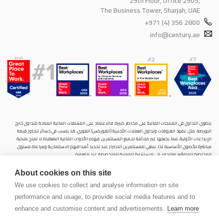
29th Floor, Office 2905,
The Business Tower, Sharjah, UAE
+971 (4) 356 2800
info@century.ae
ينطوي التداول في المنتجات المالية على مخاطر كبيرة. فالاعتماد على المشتقات المالية المتاحة للتداول خارح
البورصة، مثل عقود الفروقات وتداول العملات الأجنبية (الفوركس) الفوري، قد يتسبب في خسائر تتجاوز قيمة
الإيداعات الأولية، مما يجعلها غير ملائمة لجميع المستثمرين. فهذه الأدوات المالية المعقدة لا تمنح ملكية
مباشرة للأصول الأساسية. لذا، ينبغي للمستثمرين الاحتراز عند تحديد أهدافهم الاستثمارية ومراعاة مستوى
المخاطرة المتوقَع، واللجوء إلى الاستشارة المهنية المتخصصة عند الضرورة.
سنشري للإستشارات والتحليل المالي ش.ذ.م.م (الشركة)، شركة مرخّصة ومنظمة من هيئة الأوراق المالية والسلع
About cookies on this site
في دولة الإمارات العربية المتحدة، بموجب الترخيص رقم (20200000028) و(301044) لتولي أعمال الوساطة في
الأسواق الدولية، وتداول المشتقات المالية والعملات المتاحة للتداول خارج البورصة في سوق التداول الفوري،
We use cookies to collect and analyse information on site
بالإضافة إلى تقديم الخدمات الاستشارية والترويجية. تأسست الشركة بموجب قوانين دولة الإمارات العربية
performance and usage, to provide social media features and to
المتحدة، وهي مسجلة لدى دائرة التنمية الاقتصادية بدبي (رقم: 768189)، حيث يقع مكتبها المسجّل في 601،
الطابق السادس، المبنى رقم 4، ميدان إعمار، وسط مدينة دبي، دولة الإمارات العربية المتحدة، ص.ب. 65777.
enhance and customise content and advertisements.
Learn more