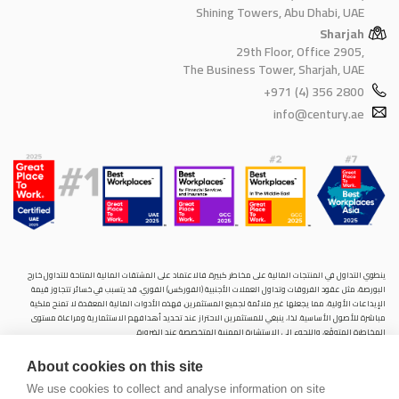
Shining Towers, Abu Dhabi, UAE
Sharjah
29th Floor, Office 2905,
The Business Tower, Sharjah, UAE
+971 (4) 356 2800
info@century.ae
ينطوي التداول في المنتجات المالية على مخاطر كبيرة. فالاعتماد على المشتقات المالية المتاحة للتداول خارح
البورصة، مثل عقود الفروقات وتداول العملات الأجنبية (الفوركس) الفوري، قد يتسبب في خسائر تتجاوز قيمة
الإيداعات الأولية، مما يجعلها غير ملائمة لجميع المستثمرين. فهذه الأدوات المالية المعقدة لا تمنح ملكية
مباشرة للأصول الأساسية. لذا، ينبغي للمستثمرين الاحتراز عند تحديد أهدافهم الاستثمارية ومراعاة مستوى
المخاطرة المتوقَع، واللجوء إلى الاستشارة المهنية المتخصصة عند الضرورة.
سنشري للإستشارات والتحليل المالي ش.ذ.م.م (الشركة)، شركة مرخّصة ومنظمة من هيئة الأوراق المالية والسلع
About cookies on this site
في دولة الإمارات العربية المتحدة، بموجب الترخيص رقم (20200000028) و(301044) لتولي أعمال الوساطة في
الأسواق الدولية، وتداول المشتقات المالية والعملات المتاحة للتداول خارج البورصة في سوق التداول الفوري،
We use cookies to collect and analyse information on site