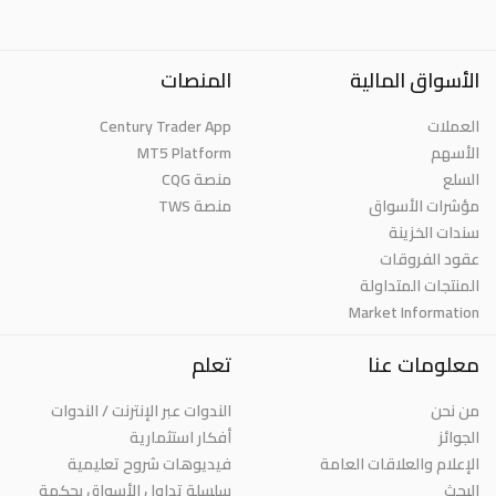
الأسواق المالية
المنصات
العملات
Century Trader App
الأسهم
MT5 Platform
السلع
منصة CQG
مؤشرات الأسواق
منصة TWS
سندات الخزينة
عقود الفروقات
المنتجات المتداولة
Market Information
معلومات عنا
تعلم
من نحن
الندوات عبر الإنترنت / الندوات
الجوائز
أفكار استثمارية
الإعلام والعلاقات العامة
فيديوهات شروح تعليمية
البحث
سلسلة تداول الأسواق بحكمة