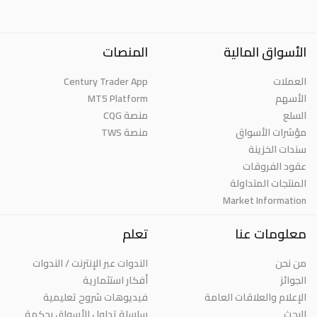
الأسواق المالية
المنصات
العملات
Century Trader App
الأسهم
MT5 Platform
السلع
منصة CQG
مؤشرات الأسواق
منصة TWS
سندات الخزينة
عقود الفروقات
المنتجات المتداولة
Market Information
معلومات عنا
تعلم
من نحن
الندوات عبر الإنترنت / الندوات
الجوائز
أفكار استثمارية
الإعلام والعلاقات العامة
فيديوهات شروح تعليمية
البحث
سلسلة تداول الأسواق بحكمة