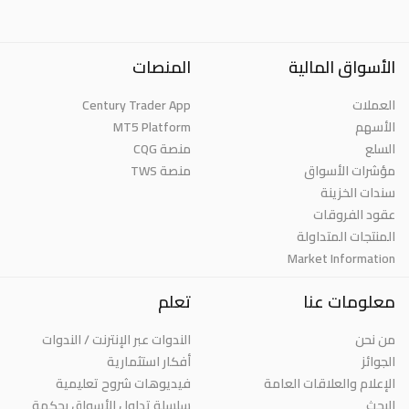
الأسواق المالية
المنصات
العملات
Century Trader App
الأسهم
MT5 Platform
السلع
منصة CQG
مؤشرات الأسواق
منصة TWS
سندات الخزينة
عقود الفروقات
المنتجات المتداولة
Market Information
معلومات عنا
تعلم
من نحن
الندوات عبر الإنترنت / الندوات
الجوائز
أفكار استثمارية
الإعلام والعلاقات العامة
فيديوهات شروح تعليمية
البحث
سلسلة تداول الأسواق بحكمة