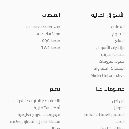
الأسواق المالية
المنصات
العملات
Century Trader App
الأسهم
MT5 Platform
السلع
منصة CQG
مؤشرات الأسواق
منصة TWS
سندات الخزينة
عقود الفروقات
المنتجات المتداولة
Market Information
معلومات عنا
تعلم
من نحن
الندوات عبر الإنترنت / الندوات
الجوائز
أفكار استثمارية
الإعلام والعلاقات العامة
فيديوهات شروح تعليمية
البحث
سلسلة تداول الأسواق بحكمة
وظائف شاغرة
Blog