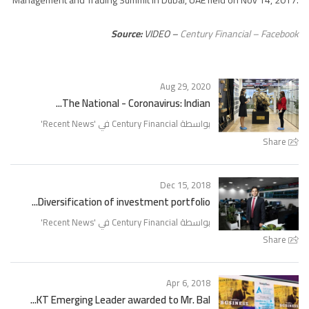
Management and Trading Summit in Dubai, UAE held on Nov 14, 2017.
Source:
VIDEO –
Century Financial – Facebook
Aug 29, 2020
The National - Coronavirus: Indian...
بواسطة Century Financial في '
Recent News
'
Share
Dec 15, 2018
Diversification of investment portfolio...
بواسطة Century Financial في '
Recent News
'
Share
Apr 6, 2018
KT Emerging Leader awarded to Mr. Bal...