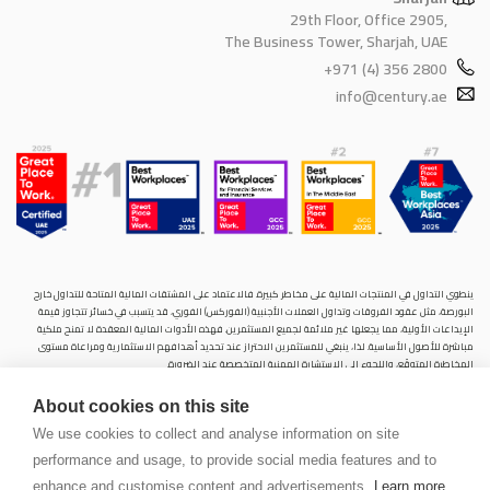
29th Floor, Office 2905,
The Business Tower, Sharjah, UAE
+971 (4) 356 2800
info@century.ae
ينطوي التداول في المنتجات المالية على مخاطر كبيرة. فالاعتماد على المشتقات المالية المتاحة للتداول خارح
البورصة، مثل عقود الفروقات وتداول العملات الأجنبية (الفوركس) الفوري، قد يتسبب في خسائر تتجاوز قيمة
الإيداعات الأولية، مما يجعلها غير ملائمة لجميع المستثمرين. فهذه الأدوات المالية المعقدة لا تمنح ملكية
مباشرة للأصول الأساسية. لذا، ينبغي للمستثمرين الاحتراز عند تحديد أهدافهم الاستثمارية ومراعاة مستوى
المخاطرة المتوقَع، واللجوء إلى الاستشارة المهنية المتخصصة عند الضرورة.
سنشري للإستشارات والتحليل المالي ش.ذ.م.م (الشركة)، شركة مرخّصة ومنظمة من هيئة الأوراق المالية والسلع
About cookies on this site
في دولة الإمارات العربية المتحدة، بموجب الترخيص رقم (20200000028) و(301044) لتولي أعمال الوساطة في
الأسواق الدولية، وتداول المشتقات المالية والعملات المتاحة للتداول خارج البورصة في سوق التداول الفوري،
We use cookies to collect and analyse information on site
بالإضافة إلى تقديم الخدمات الاستشارية والترويجية. تأسست الشركة بموجب قوانين دولة الإمارات العربية
performance and usage, to provide social media features and to
المتحدة، وهي مسجلة لدى دائرة التنمية الاقتصادية بدبي (رقم: 768189)، حيث يقع مكتبها المسجّل في 601،
الطابق السادس، المبنى رقم 4، ميدان إعمار، وسط مدينة دبي، دولة الإمارات العربية المتحدة، ص.ب. 65777.
enhance and customise content and advertisements.
Learn more