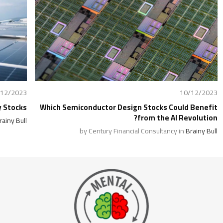
10/12/2023
10/12/202
gy Stocks?
Which Semiconductor Design Stocks Could Benefi
from the AI Revolution
n
Brainy Bull
by Century Financial Consultancy in
Brainy Bul