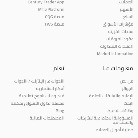
العملات
Century Trader App
الأسهم
MT5 Platform
السلع
منصة CQG
مؤشرات الأسواق
منصة TWS
سندات الخزينة
عقود الفروقات
المنتجات المتداولة
Market Information
معلومات عنا
تعلم
من نحن
الندوات عبر الإنترنت / الندوات
الجوائز
أفكار استثمارية
الإعلام والعلاقات العامة
فيديوهات شروح تعليمية
البحث
سلسلة تداول الأسواق بحكمة
وظائف شاغرة
Blog
المسؤولية الاجتماعية للشركات
المصطلحات المالية
والاستدامة
حماية أموال العملاء