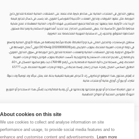
ينطوي التداول في المنتجات المالية على مخاطر كبيرة. فالاعتماد على المشتقات المالية المتاحة للتداول خارح
البورصة، مثل عقود الفروقات وتداول العملات الأجنبية (الفوركس) الفوري، قد يتسبب في خسائر تتجاوز قيمة
الإيداعات الأولية، مما يجعلها غير ملائمة لجميع المستثمرين. فهذه الأدوات المالية المعقدة لا تمنح ملكية
مباشرة للأصول الأساسية. لذا، ينبغي للمستثمرين الاحتراز عند تحديد أهدافهم الاستثمارية ومراعاة مستوى
المخاطرة المتوقَع، واللجوء إلى الاستشارة المهنية المتخصصة عند الضرورة.
سنشري للإستشارات والتحليل المالي ش.ذ.م.م (الشركة)، شركة مرخّصة ومنظمة من هيئة الأوراق المالية والسلع
في دولة الإمارات العربية المتحدة، بموجب الترخيص رقم (20200000028) و(301044) لتولي أعمال الوساطة في
الأسواق الدولية، وتداول المشتقات المالية والعملات المتاحة للتداول خارج البورصة في سوق التداول الفوري،
بالإضافة إلى تقديم الخدمات الاستشارية والترويجية. تأسست الشركة بموجب قوانين دولة الإمارات العربية
المتحدة، وهي مسجلة لدى دائرة التنمية الاقتصادية بدبي (رقم: 768189)، حيث يقع مكتبها المسجّل في 601،
الطابق السادس، المبنى رقم 4، ميدان إعمار، وسط مدينة دبي، دولة الإمارات العربية المتحدة، ص.ب. 65777.
لا يُعرَض محتوى هذا الموقع الإلكتروني إلا لأغراض تعريفية تثقيفية بحتة، فلا يمثل عرضًا ولا توصيةً ولا دعوةً
لشراء أو بيع أي أوراق مالية أو منتجات مالية.
لا تنوي الشركة استخدام أو توزيع منتجاتها وخدماتها في أي ولاية قضائية حيث يُشكِّل هذا الاستخدام أو التوزيع
انتهاكًا للقوانين المحلية أو اللوائح التنظيمية.
© 2026 سنشري للاستشارات المالي ش.ذ.م.م كل الحقوق محفوظة.
About cookies on this site
We use cookies to collect and analyse information on site
performance and usage, to provide social media features and to
enhance and customise content and advertisements.
Learn more