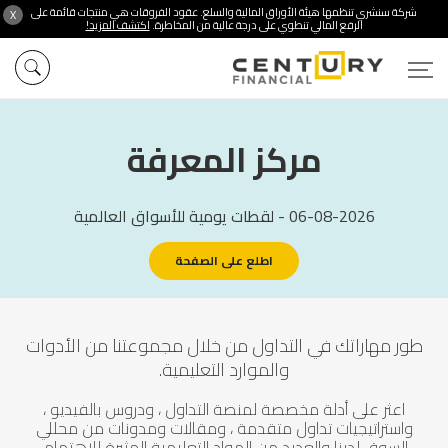
شركة سنشري تنظمها هيئة الأوراق المالية والسلع. عقود الفروقات هي منتجات قائمة على
X
الرفع المالي تنطوي على درجة عالية من المخاطرة.
اكتشف المزيد!
مركز المعرفة
06-08-2026
- لقطات يومية للأسواق العالمية
اطلع على الصفحة
طور مهاراتك في التداول من خلال مجموعتنا من الأدوات
والموارد التعليمية.
اعثر على أدلة مخصصة لمنصة التداول ، ودروس بالفيديو ،
واستراتيجيات تداول متقدمة ، ومقالات ومدونات من محللي
السوق لدينا والعديد من المواد التعليمية المثيرة للاهتمام.