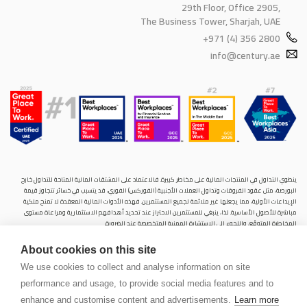
29th Floor, Office 2905,
The Business Tower, Sharjah, UAE
+971 (4) 356 2800
info@century.ae
ينطوي التداول في المنتجات المالية على مخاطر كبيرة. فالاعتماد على المشتقات المالية المتاحة للتداول خارح
البورصة، مثل عقود الفروقات وتداول العملات الأجنبية (الفوركس) الفوري، قد يتسبب في خسائر تتجاوز قيمة
الإيداعات الأولية، مما يجعلها غير ملائمة لجميع المستثمرين. فهذه الأدوات المالية المعقدة لا تمنح ملكية
مباشرة للأصول الأساسية. لذا، ينبغي للمستثمرين الاحتراز عند تحديد أهدافهم الاستثمارية ومراعاة مستوى
المخاطرة المتوقَع، واللجوء إلى الاستشارة المهنية المتخصصة عند الضرورة.
سنشري للإستشارات والتحليل المالي ش.ذ.م.م (الشركة)، شركة مرخّصة ومنظمة من هيئة الأوراق المالية والسلع
About cookies on this site
في دولة الإمارات العربية المتحدة، بموجب الترخيص رقم (20200000028) و(301044) لتولي أعمال الوساطة في
الأسواق الدولية، وتداول المشتقات المالية والعملات المتاحة للتداول خارج البورصة في سوق التداول الفوري،
We use cookies to collect and analyse information on site
بالإضافة إلى تقديم الخدمات الاستشارية والترويجية. تأسست الشركة بموجب قوانين دولة الإمارات العربية
performance and usage, to provide social media features and to
المتحدة، وهي مسجلة لدى دائرة التنمية الاقتصادية بدبي (رقم: 768189)، حيث يقع مكتبها المسجّل في 601،
الطابق السادس، المبنى رقم 4، ميدان إعمار، وسط مدينة دبي، دولة الإمارات العربية المتحدة، ص.ب. 65777.
enhance and customise content and advertisements.
Learn more