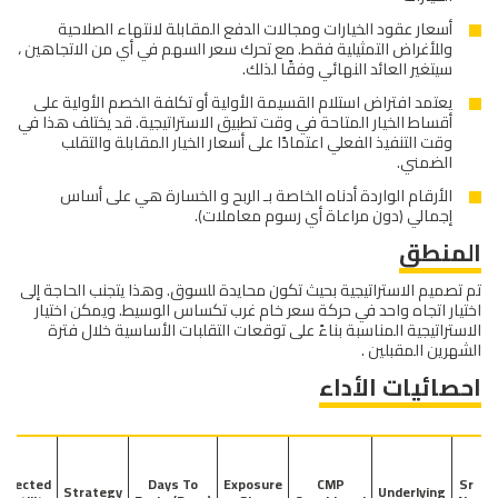
أسعار عقود الخيارات ومجالات الدفع المقابلة لانتهاء الصلاحية
وللأغراض التمثيلية فقط. مع تحرك سعر السهم في أي من الاتجاهين ،
سيتغير العائد النهائي وفقًا لذلك.
يعتمد افتراض استلام القسيمة الأولية أو تكلفة الخصم الأولية على
أقساط الخيار المتاحة في وقت تطبيق الاستراتيجية. قد يختلف هذا في
وقت التنفيذ الفعلي اعتمادًا على أسعار الخيار المقابلة والتقلب
الضمني.
الأرقام الواردة أدناه الخاصة بـ الربح و الخسارة هي على أساس
إجمالي (دون مراعاة أي رسوم معاملات).
المنطق
تم تصميم الاستراتيجية بحيث تكون محايدة للسوق. وهذا يتجنب الحاجة إلى
اختيار اتجاه واحد في حركة سعر خام غرب تكساس الوسيط. ويمكن اختيار
الاستراتيجية المناسبة بناءً على توقعات التقلبات الأساسية خلال فترة
الشهرين المقبلين .
احصائيات الأداء
xpected
Days To
Exposure
CMP
Sr
Strategy
Underlying