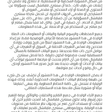
من أشكال المشورة الشخصية أو الاستثمارية. لا تصادق ولا تضمن أي
إعلانات من طرف ثالث ، كما أن سنشري فاينانشال ليست مسؤولة عن
المحتوى أو الصحة أو آراء المتحدثين أو مقدمي العروض أو
المشاركين أو مقدمي الجهات الخارجية. لن تتحمل شركة سنشري
فاينانشال المسؤولية عن أي خسارة أو ضرر ، بما في ذلك على سبيل
المثال لا الحصر ، أي خسارة في الربح ، والتي قد تنشأ بشكل مباشر أو
غير مباشر عن الاستخدام من أو الاعتماد على هذه المعلومات.
جميع المخططات والرسوم البيانية والبيانات أو المعلومات ذات الصلة
الواردة في هذا المنشور مخصصة للأغراض التوضيحية فقط. تم إعداد
المعلومات الواردة في هذا المنشور اعتبارًا من تاريخ ووقت وإرادة
محددين ولا تعكس التغييرات اللاحقة في السوق أو التغييرات في أي
عوامل أخرى ذات صلة بتحديدها. جميع البيانات المتعلقة بالمسائل
المستقبلية ليست مضمونة لتكون دقيقة. كما تتنصل سنشري
فاينانشال صراحة من أي التزام بتحديث أو مراجعة المنشور ليواكب أي
بيانات أو أحداث أو ظروف جديدة بعد تاريخ صدور هذا المنشور أوحتى
في حال وقوع أحداث غير متوقعة.
لا يمكن للمعلومات الواردة في هذا المنشور أن تكشف عن كل شيء
عن طبيعة ومخاطر البيانات / المعلومات المذكورة أعلاه. وذلك فهذه
الوثيقة لا تشتمل على كافة المخاطر المنطوية، ولا ينبغي اعتبارها
عرضًا أو مشورة بشأن ملاءمة هذه الاستثمارات للمتلقي.
جميع الآراء الواردة في جميع التقارير والتحليلات والوثائق عرضة للتغيير
دون إشعار. وقد تكون سنشري فاينانشال قد أصدرت تقارير أخرى أو
تحليلات أو مستندات أخرى تعبر عن وجهات نظر مختلفة من محتويات
هذه الوثيقة. يجوزلموظفي سنشري فاينانشال تقديم تعليقات أو