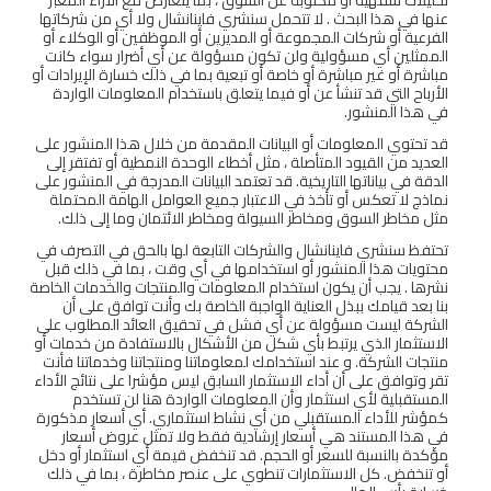
تحليلات شفهية أو مكتوبة عن السوق ، بما يتعارض مع الآراء المعبر
عنها في هذا البحث . لا تتحمل سنشري فاينانشال ولا أي من شركاتها
الفرعية أو شركات المجموعة أو المديرين أو الموظفين أو الوكلاء أو
الممثلين أي مسؤولية ولن تكون مسؤولة عن أي أضرار سواء كانت
مباشرة أو غير مباشرة أو خاصة أو تبعية بما في ذلك خسارة الإيرادات أو
الأرباح التي قد تنشأ عن أو فيما يتعلق باستخدام المعلومات الواردة
في هذا المنشور.
قد تحتوي المعلومات أو البيانات المقدمة من خلال هذا المنشور على
العديد من القيود المتأصلة ، مثل أخطاء الوحدة النمطية أو تفتقر إلى
الدقة في بياناتها التاريخية. قد تعتمد البيانات المدرجة في المنشور على
نماذج لا تعكس أو تأخذ في الاعتبار جميع العوامل الهامة المحتملة
مثل مخاطر السوق ومخاطر السيولة ومخاطر الائتمان وما إلى ذلك.
تحتفظ سنشري فاينانشال والشركات التابعة لها بالحق في التصرف في
محتويات هذا المنشور أو استخدامها في أي وقت ، بما في ذلك قبل
نشرها . يجب أن يكون استخدام المعلومات والمنتجات والخدمات الخاصة
بنا بعد قيامك ببذل العناية الواجبة الخاصة بك وأنت توافق على أن
الشركة ليست مسؤولة عن أي فشل في تحقيق العائد المطلوب على
الاستثمار الذي يرتبط بأي شكل من الأشكال بالاستفادة من خدمات أو
منتجات الشركة. و عند استخدامك لمعلوماتنا ومنتجاتنا وخدماتنا فأنت
تقر وتوافق على أن أداء الاستثمار السابق ليس مؤشرا على نتائج الأداء
المستقبلية لأي استثمار وأن المعلومات الواردة هنا لن تستخدم
كمؤشر للأداء المستقبلي من أي نشاط استثماري. أي أسعار مذكورة
في هذا المستند هي أسعار إرشادية فقط ولا تمثل عروض أسعار
مؤكدة بالنسبة للسعر أو الحجم. قد تنخفض قيمة أي استثمار أو دخل
أو تنخفض. كل الاستثمارات تنطوي على عنصر مخاطرة ، بما في ذلك