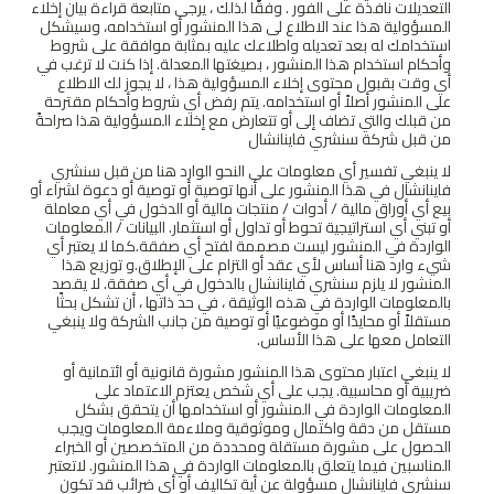
التعديلات نافذة على الفور . وفقًا لذلك ، يرجى متابعة قراءة بيان إخلاء
المسؤولية هذا عند الاطلاع لى هذا المنشور أو استخدامه، وسيشكل
استخدامك له بعد تعديله واطلاعك عليه بمثابة موافقة على شروط
وأحكام استخدام هذا المنشور ، بصيغتها المعدلة. إذا كنت لا ترغب في
أي وقت بقبول محتوى إخلاء المسؤولية هذا ، لا يجوز لك الاطلاع
على المنشور أصلاً أو استخدامه. يتم رفض أي شروط وأحكام مقترحة
من قبلك والتي تضاف إلى أو تتعارض مع إخلاء المسؤولية هذا صراحةً
من قبل شركة سنشري فاينانشال
لا ينبغي تفسير أي معلومات على النحو الوارد هنا من قبل سنشري
فاينانشال في هذا المنشور على أنها توصية أو توصية أو دعوة لشراء أو
بيع أي أوراق مالية / أدوات / منتجات مالية أو الدخول في أي معاملة
أو تبني أي استراتيجية تحوط أو تداول أو استثمار. البيانات / المعلومات
الواردة في المنشور ليست مصممة لفتح أي صفقة.كما لا يعتبر أي
شيء وارد هنا أساس لأي عقد أو التزام على الإطلاق.و توزيع هذا
المنشور لا يلزم سنشري فاينانشال بالدخول في أي صفقة. لا يقصد
بالمعلومات الواردة في هذه الوثيقة ، في حد ذاتها ، أن تشكل بحثًا
مستقلاً أو محايدًا أو موضوعيًا أو توصية من جانب الشركة ولا ينبغي
التعامل معها على هذا الأساس.
لا ينبغي اعتبار محتوى هذا المنشور مشورة قانونية أو ائتمانية أو
ضريبية أو محاسبية. يجب على أي شخص يعتزم الاعتماد على
المعلومات الواردة في المنشور أو استخدامها أن يتحقق بشكل
مستقل من دقة واكتمال وموثوقية وملاءمة المعلومات ويجب
الحصول على مشورة مستقلة ومحددة من المتخصصين أو الخبراء
المناسبين فيما يتعلق بالمعلومات الواردة في هذا المنشور. لاتعتبر
سنشري فاينانشال مسؤولة عن أية تكاليف أو أي ضرائب قد تكون