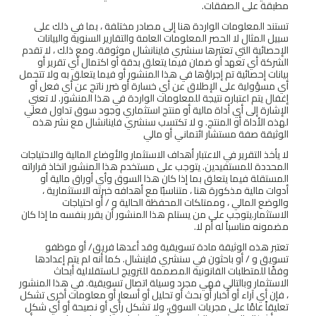
مطبقة على الصفقات.
تستند المعلومات الواردة هنا إلى مصادر مختلفة ، بما في ذلك على
سبيل المثال لا الحصر المعلومات العامة والتقارير السنوية والبيانات
الإحصائية التي تعتبرها سنشري فاينانشال موثوقة. ومع ذلك ، لا تقدم
الشركة أي تعهد أو ضمان فيما يتعلق بدقة أو اكتمال أي تقرير أو
بيانات إحصائية تم إجراؤها في هذا المنشور أو فيما يتعلق به ولا تتحمل
أي مسؤولية على الإطلاق عن أي خسارة أو ضرر ناتج عن أي فعل أو
إغفال يتم اعتباره نتيجة للمعلومات الواردة في هذا المنشور. لا تعني
الإشارة إلى أي أداة مالية أو منتج استثماري وجود سوق تداول فعلي
لهذه الأداة أو المنتج. و لا تكتسب سنشري فاينانشال مع نشر هذه
الوثيقة صفة مستشار ائتماني أو مالي
لا يأخذ التقرير في الاعتبار أهداف الاستثمار والأوضاع المالية والاحتياجات
المحددة للمستفيدين. يتوجب على مستخدم هذا المنشور اتخاذ قراراته
المستقلة فيما يتعلق بما إذا كان هذا السوق وأي أوراق مالية أو
أدوات مالية مذكورة هنا ، متناسبًا مع أهدافه خبرته الاستثمارية ،
والوضع المالي ، وممتلكات المحفظة الحالية و / أو احتياجات
الاستثمار.يتوجب على من يستلم هذا المنشور أن يقرر بنفسه ما إذا كان
مضمونه مناسباً له أم لا.
تعتبر هذه الوثيقة مادة تسويقية وقد أعدها فريق/ أو موظفو
تسويق و / أو باحثون في سنشري فاينشال. كما أنه لم يتم إعدادها
وفقًا للمتطلبات القانونية المصممة للترويج لـاستقلالية أبحاث
الاستثمار وبالتالي فهي مجرد وسيلة اتصال تسويقية. في هذا المنشور
، فإن أي آراء أو أخبار أو بحث أو تحليل أو أسعار أو معلومات أخرى تشكل
تعليقاً عامًا على مجريات السوق، ولا تشكل رأي أو نصيحة أو أي شكل