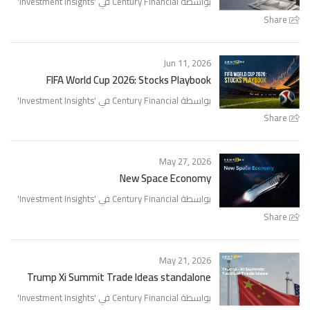
بواسطة Century Financial في '
Investment Insights
'
Share
Jun 11, 2026
FIFA World Cup 2026: Stocks Playbook
بواسطة Century Financial في '
Investment Insights
'
Share
May 27, 2026
New Space Economy
بواسطة Century Financial في '
Investment Insights
'
Share
May 21, 2026
Trump Xi Summit Trade Ideas standalone
بواسطة Century Financial في '
Investment Insights
'