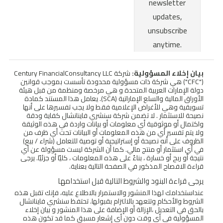
بيان إخلاء المسؤولية:
شركة Century FinancialConsultancy LLC
("CFC") هي شركة ذات مسؤولية محدودة تأسست بموجب قوانين
دولة الإمارات العربية المتحدة و هي مرخصة ومنظمة من قبل هيئة
الأوراق المالية والسلع الإماراتية (SCA). يعامل هذا المستند كمادة
تسويقية وهي للأغراض الإعلامية فقط ولا يجب تفسيرها على أنها
نصيحة للاستثمار . لا تضمن شركة سنشري فاينانشال كفاية ودقة
واكتمال أو موثوقية أي معلومات أو بيانات واردة في هذه الوثيقة
ولا يتم تفسير أي من هذه المعلومات أو البيانات تحت أي ظرف من
الظروف على أنه نصيحة أو إستراتيجية أو توصية للتعامل (شراء / بيع)
في أي استثمار أو منتج مالي. كما أن الشركة ليست مسؤولة عن أي
نتيجة أو ربح أو خسارة ، بناءً على هذه المعلومات ، كليًا أو جزئيًا. يرجى
قراءة الافصاح المذكور في الصفحة التالية بعناية.
يرجى قراءة البنود والشروط التالية قبل استخدامها
عنداستخدامك لهذا المنشور والاستمرار بالاطلاع عليه، فإنك تقبل هذه
الشروط والأحكام وتتعهد بالالتزام بقبولها. تحتفظ سنشري فاينانشال
بالحق في التعديل ،الإزالة أو الإضافة على هذا المنشور و بيان إخلاء
المسؤولية في أي وقت دون أي إشعار مسبق كما قد تكون هذه