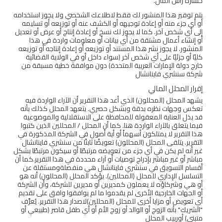
خسارة رأس المال.
يتم توفير هذا المنشور لك فقط لاطلاعك الشخصي ولا يجوز استخدامه
أو أي جزء منه أو إعادة توجيهه أو الكشف عنه أو توزيعه أو تسليمه
إلى أي شخص آخر. كما لا يجوز لك نسخ أو إعادة إنتاج أو عرض أو تعديل
أو إنشاء أعمال مشتقة من أي بيانات أو معلومات واردة في هذا
المنشور. لا يجوز نشر هذا المستند أو توزيعه أو إعادة إنتاجه أو توزيعه
كليًا أو جزئيًا على أي شخص آخر (سواء داخل أو في الولاية القضائية
خارج دولة الإمارات العربية المتحدة) دون موافقة خطية مسبقة من
شركة سنشري فاينانشال
إقرار المحلل المالي
يشهد المحلل (المحللون) الذي أعد هذا التقرير أن الآراء الواردة فيه
تعكس وجهات نظره بدقة وبشكل حصري. يتعهد المحلل كذلك بأنه
قد بذل العناية المعقولة للمحافظة على الاستقلالية والموضوعية
فيما يتعلق بالآراء الواردة هنا. كما أن المحلل / المحللين الذين كتبوا
هذا التقرير لا يمتلكون أسهماً أو أية أصول في الشركة المذكورة في
التقرير. يتلقى المحلل (المحللون) تعويضًا ثابتًا من سنشري فاينانشال
غير أنه لم يكن في أي جزء من تعويضه مرتبطًا أو سيكون مرتبطًا بشكل
مباشر أو غير مباشر بإدراج توصيات أو آراء محددة في هذا التقرير.كما أن
أقسام التسويق في سنشري فاينانشال هي منفصلةومستقلة عن
التسلسل الإداري للمحلل (المحللين). يؤكد المحلل (المحللون) أنه هو
أو هي وشركاؤه لا يعملون كمديرين أو مديرين للشركة، وأن الشركة
أو الجهات الخارجية الأخرى لم يقدموا ما لم يوافقوا وافق على تقديم
أي تعويض أو مزايا أخرى للمحلل (المحللين)لاصدار هذا التقرير. يُعرَّف
"الشريك" بأنه الزوج أو الوالد أو زوج الأم أو أي طفل قاصر (طبيعي أو
متبنى) أوربيب المحلل