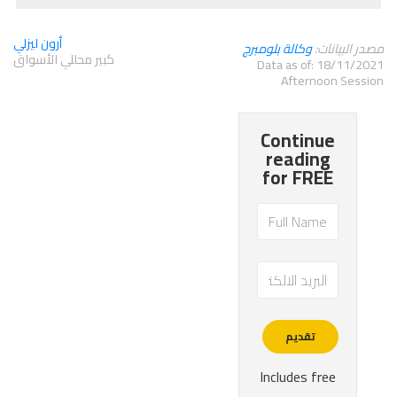
أرون ليزلي
مصدر البيانات:
وكالة بلومبرج
كبير محللي الأسواق
Data as of: 18/11/2021
Afternoon Session