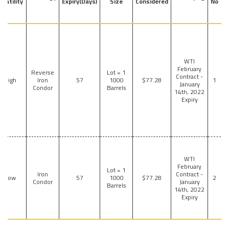
olatility
Expiry(Days)
Size
Considered
No
WTI
February
Reverse
1 Lot =
Contract -
High
Iron
57
1000
$77.28
1
January
Condor
Barrels
14th, 2022
Expiry
WTI
February
1 Lot =
Iron
Contract -
Low
57
1000
$77.28
2
Condor
January
Barrels
14th, 2022
Expiry