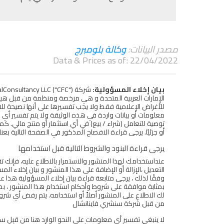
مصدر البيانات:
وكالة بلومبرج
Data & Prices as of: 22/04/2022
بيان إخلاء المسؤولية:
للأغراض الإعلامية فقط ولا يجب تفسيرها على أنها نصيحة ل
معلومات أو بيانات واردة في هذه الوثيقة ولا يتم تفسير أي 
توصية للتعامل (شراء / بيع) في أي استثمار أو منتج مالي. كما
أو جزئيًا. يرجى قراءة الافصاح المذكور في الصفحة التالية بعناي
يرجى قراءة البنود والشروط التالية قبل استخدامها
عنداستخدامك لهذا المنشور والاستمرار بالاطلاع عليه، فإنك 
التعديل ،الإزالة أو الإضافة على هذا المنشور و بيان إخلاء
وفقًا لذلك ، يرجى متابعة قراءة بيان إخلاء المسؤولية هذا 
بمثابة موافقة على شروط وأحكام استخدام هذا المنشور ، بصي
لك الاطلاع على المنشور أصلاً أو استخدامه. يتم رفض أي شر
من قبل شركة سنشري فاينانشال
لا ينبغي تفسير أي معلومات على النحو الوارد هنا من قبل سن