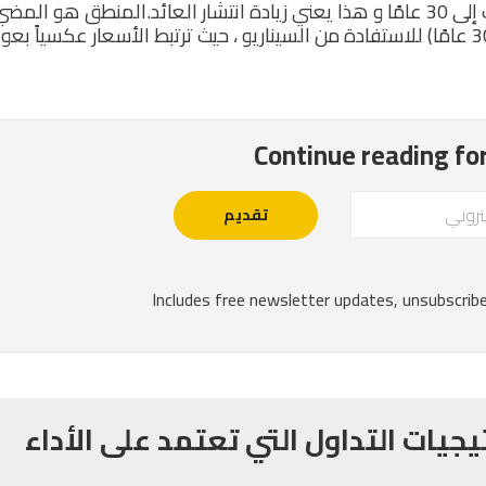
من المتوقع أن يرتفع مخطط العائد لمدة 5 سنوات إلى 30 عامًا و هذا يعني زيادة انتشار العائد.المنطق هو 
لعبة Euro Bobl (5 سنوات) والبيع في Euro Buxl (30 عامًا) للاستفادة من السيناريو ، حيث ترتبط الأسعار عكسياً بع
يجيات التداول التي تعتمد على الأداء