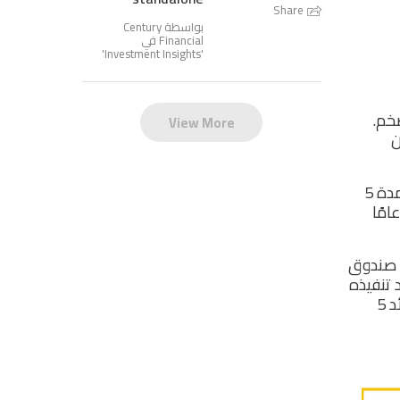
Share
بواسطة Century
Financial في
'
Investment Insights
'
خم.
View More
 2021 إلى 3.6٪ في 2022 و 2023. من
كما هو موضح في الرسم البياني ، فإن الفارق بين عائد السندات الألمانية لمدة 30 عامًا وعائد السندات الألمانية لمدة 5
نقطة ، وهو نسبيًا أقرب إلى أدنى مستوى في 30 عامًا عند 10.70 ، مقارنةً بأعلى مستوى في 30 عامًا
ل صندوق
 تنفيذه
قد يكون النهج أكثر تساهلاً لتجنب المزيد من تلطيخ النمو. نتيجة لذلك ، من المتوقع أن يتفوق عائد 30 عامًا على عائد 5