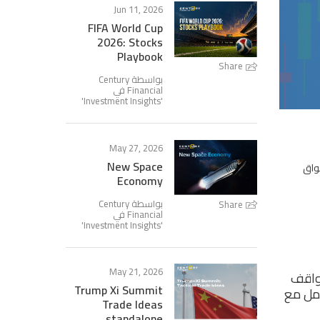
Jun 11, 2026
FIFA World Cup
2026: Stocks
Playbook
Share
بواسطة Century
Financial في
'
Investment Insights
'
May 27, 2026
New Space
سواق
Economy
بواسطة Century
Share
Financial في
'
Investment Insights
'
May 21, 2026
مواقف
Trump Xi Summit
امل مع
Trade Ideas
standalone