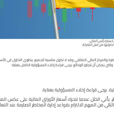
 خسارة رأس المال.
م تداولها من قبل الشركة
مخاطرة والمركز المالي للمتلقي وقد لا تكون مناسبة للجميع. ينطوي التداول في الأ
التي يمكن أن تتجاوز الودائع. يرجى قراءة إخلاء المسؤولية الكامل بعناية
ية. يرجى قراءة إخلاء المسؤولية بعناية.
طر. يأتي الخلل عندما تتحرك أسعار الأوراق المالية على عكس ال
تالي من المهم الالتزام بقواعد إدارة المخاطر الصارمة عند التع