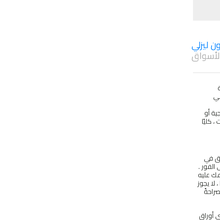
ون ليزلي
الأسواق
ة
قية وهي
ية أو
 كليًا
حق في
الفور .
عك عليه
لا يجوز
راحةً
ي أوراق