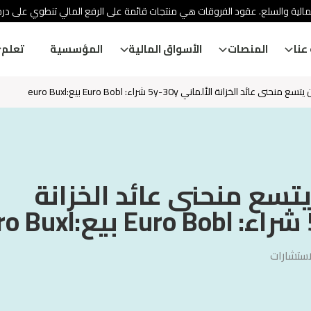
الية والسلع. عقود الفروقات هي منتجات قائمة على الرفع المالي تنطوي على درج
عنا
المنصات
الأسواق المالية
المؤسسية
تعلم
عائد الخزانة الألماني 5y-30y شراء: Euro Bobl بيع:euro Buxl
تسع منحنى عائد الخزانة
ستشارات