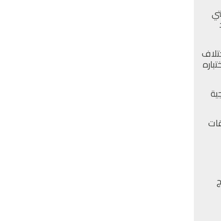
تي
ختلاف
تباره
ية
قات
ج