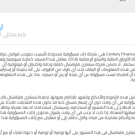
أر
كبير محللي 
شركة Century FinancialConsultancy LLC ("CFC") هي شركة ذات مسؤولية محدودة تأسست بموجب قوانين دول
الإمارات العربية المتحدة و هي مرخصة ومنظمة من قبل هيئة الأوراق المالية والسلع الإماراتية (SCA). يعامل هذا المستند كمادة تسوي
لاستثمار . لا تضمن شركة سنشري فاينانشال كفاية ودقة واكتمال أو موثوقية أي
من هذه المعلومات أو البيانات تحت أي ظرف من الظروف على أنه نصيحة أو إستراتيج
 أن الشركة ليست مسؤولة عن أي نتيجة أو ربح أو خسارة ، بناءً على هذه المعلومات ،
ة.
تقبل هذه الشروط والأحكام وتتعهد بالالتزام بقبولها. تحتفظ سنشري فاينانشال بال
 المسؤولية في أي وقت دون أي إشعار مسبق كما قد تكون هذه التعديلات نافذة على 
عند الاطلاع لى هذا المنشور أو استخدامه، وسيشكل استخدامك له بعد تعديله واطلا
غتها المعدلة. إذا كنت لا ترغب في أي وقت بقبول محتوى إخلاء المسؤولية هذا ، 
وط وأحكام مقترحة من قبلك والتي تضاف إلى أو تتعارض مع إخلاء المسؤولية هذا ص
شري فاينانشال في هذا المنشور على أنها توصية أو توصية أو دعوة لشراء أو بيع أ