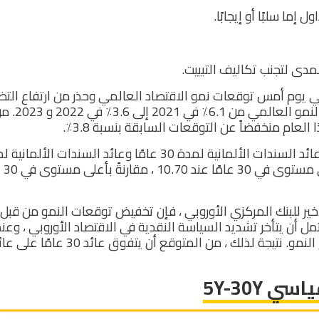
إما سلبًا أو إيجابًا.
دى لتجنب تكاليف التبييت.
لي يوم أمس توقعات نمو الاقتصاد العالمي وحذر من ارتفاع التض
حسب صندوق النقد الدولي، من المتوقع أن يتباطأ النمو العالمي من 6.1٪ في
سنوات هو 37.50 
لأخير للبنك المركزي الأوروبي ، فإن تخفيض توقعات النمو من قب
مل أن يتأخر تشديد السياسة النقدية في الاقتصاد الأوروبي ، وعند
 5Y-30Y