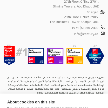
27th Floor, Office 2701,
Shining Towers, Abu Dhabi, UAE
Sharjah
29th Floor, Office 2905,
The Business Tower, Sharjah, UAE
+971 (4) 356 2800
info@century.ae
ينطوي التداول في المنتجات المالية على مخاطر كبيرة. فالاعتماد على المشتقات المالية المتاحة للتداول خارح
البورصة، مثل عقود الفروقات وتداول العملات الأجنبية (الفوركس) الفوري، قد يتسبب في خسائر تتجاوز قيمة
الإيداعات الأولية، مما يجعلها غير ملائمة لجميع المستثمرين. فهذه الأدوات المالية المعقدة لا تمنح ملكية
مباشرة للأصول الأساسية. لذا، ينبغي للمستثمرين الاحتراز عند تحديد أهدافهم الاستثمارية ومراعاة مستوى
المخاطرة المتوقَع، واللجوء إلى الاستشارة المهنية المتخصصة عند الضرورة.
سنشري للإستشارات والتحليل المالي ش.ذ.م.م (الشركة)، شركة مرخّصة ومنظمة من هيئة الأوراق المالية والسلع
About cookies on this site
في دولة الإمارات العربية المتحدة، بموجب الترخيص رقم (20200000028) و(301044) لتولي أعمال الوساطة في
الأسواق الدولية، وتداول المشتقات المالية والعملات المتاحة للتداول خارج البورصة في سوق التداول الفوري،