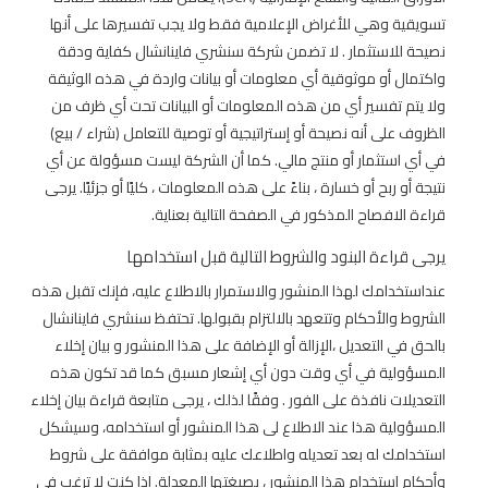
تسويقية وهي للأغراض الإعلامية فقط ولا يجب تفسيرها على أنها
نصيحة للاستثمار . لا تضمن شركة سنشري فاينانشال كفاية ودقة
واكتمال أو موثوقية أي معلومات أو بيانات واردة في هذه الوثيقة
ولا يتم تفسير أي من هذه المعلومات أو البيانات تحت أي ظرف من
الظروف على أنه نصيحة أو إستراتيجية أو توصية للتعامل (شراء / بيع)
في أي استثمار أو منتج مالي. كما أن الشركة ليست مسؤولة عن أي
نتيجة أو ربح أو خسارة ، بناءً على هذه المعلومات ، كليًا أو جزئيًا. يرجى
قراءة الافصاح المذكور في الصفحة التالية بعناية.
يرجى قراءة البنود والشروط التالية قبل استخدامها
عنداستخدامك لهذا المنشور والاستمرار بالاطلاع عليه، فإنك تقبل هذه
الشروط والأحكام وتتعهد بالالتزام بقبولها. تحتفظ سنشري فاينانشال
بالحق في التعديل ،الإزالة أو الإضافة على هذا المنشور و بيان إخلاء
المسؤولية في أي وقت دون أي إشعار مسبق كما قد تكون هذه
التعديلات نافذة على الفور . وفقًا لذلك ، يرجى متابعة قراءة بيان إخلاء
المسؤولية هذا عند الاطلاع لى هذا المنشور أو استخدامه، وسيشكل
استخدامك له بعد تعديله واطلاعك عليه بمثابة موافقة على شروط
وأحكام استخدام هذا المنشور ، بصيغتها المعدلة. إذا كنت لا ترغب في