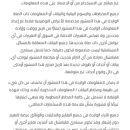
غير مباشر عن الاستخدام من أو الاعتماد على هذه المعلومات.
جميع المخططات والرسوم البيانية والبيانات أو المعلومات ذات الصلة
الواردة في هذا المنشور مخصصة للأغراض التوضيحية فقط. تم إعداد
المعلومات الواردة في هذا المنشور اعتبارًا من تاريخ ووقت وإرادة
محددين ولا تعكس التغييرات اللاحقة في السوق أو التغييرات في أي
عوامل أخرى ذات صلة بتحديدها. جميع البيانات المتعلقة بالمسائل
المستقبلية ليست مضمونة لتكون دقيقة. كما تتنصل سنشري
فاينانشال صراحة من أي التزام بتحديث أو مراجعة المنشور ليواكب أي
بيانات أو أحداث أو ظروف جديدة بعد تاريخ صدور هذا المنشور أوحتى
في حال وقوع أحداث غير متوقعة.
لا يمكن للمعلومات الواردة في هذا المنشور أن تكشف عن كل شيء
عن طبيعة ومخاطر البيانات / المعلومات المذكورة أعلاه. وذلك فهذه
الوثيقة لا تشتمل على كافة المخاطر المنطوية، ولا ينبغي اعتبارها
عرضًا أو مشورة بشأن ملاءمة هذه الاستثمارات للمتلقي.
جميع الآراء الواردة في جميع التقارير والتحليلات والوثائق عرضة للتغيير
دون إشعار. وقد تكون سنشري فاينانشال قد أصدرت تقارير أخرى أو
تحليلات أو مستندات أخرى تعبر عن وجهات نظر مختلفة من محتويات