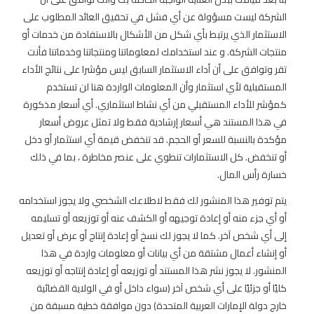
الشركة ليست مسؤولة عن أي فشل في تحقيق العائد المطلوب على
الاستثمار الذي يرتبط بأي شكل من الأشكال بالاستفادة من خدمات أو
منتجات الشركة. و عند استخدامك لمعلوماتنا ومنتجاتنا وخدماتنا فأنت
تقر وتوافق على أن أداء الاستثمار السابق ليس مؤشرا على نتائج الأداء
المستقبلية لأي استثمار وأن المعلومات الواردة هنا لن تستخدم
كمؤشر للأداء المستقبلي من أي نشاط استثماري. أي أسعار مذكورة
في هذا المستند هي أسعار إرشادية فقط ولا تمثل عروض أسعار
مؤكدة بالنسبة للسعر أو الحجم. قد تنخفض قيمة أي استثمار أو دخل
أو تنخفض. كل الاستثمارات تنطوي على عنصر مخاطرة ، بما في ذلك
خسارة رأس المال.
يتم توفير هذا المنشور لك فقط لاطلاعك الشخصي ولا يجوز استخدامه
أو أي جزء منه أو إعادة توجيهه أو الكشف عنه أو توزيعه أو تسليمه
إلى أي شخص آخر. كما لا يجوز لك نسخ أو إعادة إنتاج أو عرض أو تعديل
أو إنشاء أعمال مشتقة من أي بيانات أو معلومات واردة في هذا
المنشور. لا يجوز نشر هذا المستند أو توزيعه أو إعادة إنتاجه أو توزيعه
كليًا أو جزئيًا على أي شخص آخر (سواء داخل أو في الولاية القضائية
خارج دولة الإمارات العربية المتحدة) دون موافقة خطية مسبقة من