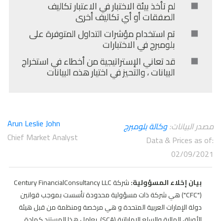
لم تأخذ بيئة الاختبار في الاعتبار تكاليف
الصفقات أو أي تكاليف أخرى
تم استخدام مؤشرات التداول المتوفرة على
بلومبرج في الاختبارات
قد تعاني الإستراتيجية من أخطاء في استخراج
البيانات ، والتحيز في اختيار هذه البيانات
Arun Leslie John
مصدر البيانات:
وكالة بلومبرج
Chief Market Analyst
Data & Prices as of:
02/09/2021
بيان إخلاء المسؤولية:
شركة Century FinancialConsultancy LLC
("CFC") هي شركة ذات مسؤولية محدودة تأسست بموجب قوانين
دولة الإمارات العربية المتحدة و هي مرخصة ومنظمة من قبل هيئة
الأوراق المالية والسلع الإماراتية (SCA). يعامل هذا المستند كمادة