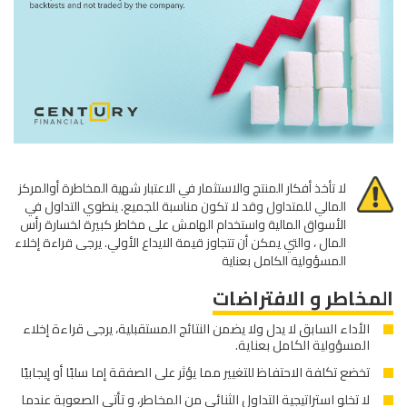
لا تأخذ أفكار المنتج والاستثمار في الاعتبار شهية المخاطرة أوالمركز
المالي للمتداول وقد لا تكون مناسبة للجميع. ينطوي التداول في
الأسواق المالية واستخدام الهامش على مخاطر كبيرة لخسارة رأس
المال ، والتي يمكن أن تتجاوز قيمة الايداع الأولي. يرجى قراءة إخلاء
المسؤولية الكامل بعناية
المخاطر و الافتراضات
الأداء السابق لا يدل ولا يضمن النتائج المستقبلية، يرجى قراءة إخلاء
المسؤولية الكامل بعناية.
تخضع تكلفة الاحتفاظ للتغيير مما يؤثر على الصفقة إما سلبًا أو إيجابيًا
لا تخلو استراتيجية التداول الثنائي من المخاطر، و تأتي الصعوبة عندما