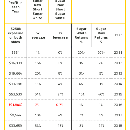
Sugar
Sugar
Profit in
Raw
Raw
each
Short
Short
Year
Sugar
Sugar
white
white
$250k
Sugar
Sugar
exposure
5x
2x
White
Raw
Year
on both
leverage
leverage
Returns
Returns
sides
%
%
$531
1%
0%
-20%
-20%
2011
$14,898
15%
6%
-8%
-2%
2012
$19,664
20%
8%
-3%
5%
2013
$11,186
11%
4%
-4%
1%
2014
$53,530
54%
21%
10%
40%
2015
($1,840)
-2%
-0.7%
-1%
-1%
2016
$9,544
10%
4%
1%
5%
2017
$33,659
34%
13%
8%
21%
2018