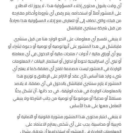
أي وقت بقبول محتوى إخلاء المسؤولية هذا ، لا يجوز لك الاطلاع
على المنشور أصلاً أو استخدامه. يتم رفض أي شروط وأحكام مقترحة
من قبلك والتي تضاف إلى أو تتعارض مع إخلاء المسؤولية هذا صراحةً
من قبل شركة سنشري فاينانشال
لا ينبغي تفسير أي معلومات على النحو الوارد هنا من قبل سنشري
فاينانشال في هذا المنشور على أنها توصية أو توصية أو دعوة لشراء أو
بيع أي أوراق مالية / أدوات / منتجات مالية أو الدخول في أي معاملة
أو تبني أي استراتيجية تحوط أو تداول أو استثمار. البيانات / المعلومات
الواردة في المنشور ليست مصممة لفتح أي صفقة.كما لا يعتبر أي
شيء وارد هنا أساس لأي عقد أو التزام على الإطلاق.و توزيع هذا
المنشور لا يلزم سنشري فاينانشال بالدخول في أي صفقة. لا يقصد
بالمعلومات الواردة في هذه الوثيقة ، في حد ذاتها ، أن تشكل بحثًا
مستقلاً أو محايدًا أو موضوعيًا أو توصية من جانب الشركة ولا ينبغي
التعامل معها على هذا الأساس.
لا ينبغي اعتبار محتوى هذا المنشور مشورة قانونية أو ائتمانية أو
ضريبية أو محاسبية. يجب على أي شخص يعتزم الاعتماد على
المعلومات الواردة في المنشور أو استخدامها أن يتحقق بشكل