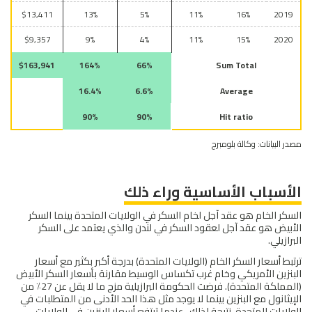
$13,411
13%
5%
11%
16%
2019
$9,357
9%
4%
11%
15%
2020
$163,941
164%
66%
Sum Total
16.4%
6.6%
Average
90%
90%
Hit ratio
مصدر البيانات: وكالة بلومبرج
الأسباب الأساسية وراء ذلك
السكر الخام هو عقد آجل لخام السكر في الولايات المتحدة بينما السكر
الأبيض هو عقد آجل لعقود السكر في لندن والذي يعتمد على السكر
البرازيلي.
ترتبط أسعار السكر الخام (الولايات المتحدة) بدرجة أكبر بكثير مع أسعار
البنزين الأمريكي وخام غرب تكساس الوسيط مقارنة بأسعار السكر الأبيض
(المملكة المتحدة). فرضت الحكومة البرازيلية مزج ما لا يقل عن 27٪ من
الإيثانول مع البنزين بينما لا يوجد مثل هذا الحد الأدنى من المتطلبات في
الولايات المتحدة. نتيجة لذلك ، عندما ترتفع أسعار البنزين في الولايات