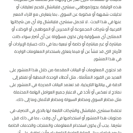
هذه الوثيقة. يجوزلموظفي سنشري فاينانشال تقديم تعليقات أو
تحليلات شفهية أو مكتوبة عن السوق ، بما يتعارض مع الآراء المعبر
عنها في هذا البحث . لا تتحمل سنشري فاينانشال ولا أي من شركاتها
الفرعية أو شركات المجموعة أو المديرين أو الموظفين أو الوكلاء أو
الممثلين أي مسؤولية ولن تكون مسؤولة عن أي أضرار سواء كانت
مباشرة أو غير مباشرة أو خاصة أو تبعية بما في ذلك خسارة الإيرادات أو
الأرباح التي قد تنشأ عن أو فيما يتعلق باستخدام المعلومات الواردة
في هذا المنشور.
قد تحتوي المعلومات أو البيانات المقدمة من خلال هذا المنشور على
العديد من القيود المتأصلة ، مثل أخطاء الوحدة النمطية أو تفتقر إلى
الدقة في بياناتها التاريخية. قد تعتمد البيانات المدرجة في المنشور على
نماذج لا تعكس أو تأخذ في الاعتبار جميع العوامل الهامة المحتملة
مثل مخاطر السوق ومخاطر السيولة ومخاطر الائتمان وما إلى ذلك.
تحتفظ سنشري فاينانشال والشركات التابعة لها بالحق في التصرف في
محتويات هذا المنشور أو استخدامها في أي وقت ، بما في ذلك قبل
نشرها . يجب أن يكون استخدام المعلومات والمنتجات والخدمات الخاصة
بنا بعد قيامك ببذل العناية الواجبة الخاصة بك وأنت توافق على أن