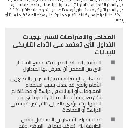
على السكر الخام تبلغ تكلفتها 1.7 ٪ سنويًا وبالمقابل تقدم صفقة البيع
على السكر الأبيض 20.8٪ سنوياً ومع ذلك ، من المهم ملاحظة أن تكلفة
الاحتفاظ بالمراكز هي قابلة للتغيير مما يؤثر على هذه الصفقة إما سلبًا أو
إيجابيًا
المخاطر والافتراضات لاستراتيجيات
التداول التي تعتمد على الأداء التاريخي
للبيانات
لا تشمل المخاطر المدرجة هنا جميع المخاطر
التي من الممكن أن يتعرض لها المتداول
قد تعاني الإستراتيجية من التحيز في التطلع إلى
الأمام والذي قد يحدث بسبب استخدام
المعلومات أو البيانات في دراسة أو محاكاة لم
تكن معروفة أو متاحة خلال الفترة التي يتم
تحليلها. وقد يؤدي ذلك إلى نتائج غير دقيقة في
الدراسة أو المحاكاة
قد لا تتحرك الأسعار في المستقبل بنفس
الطريقة التي تحركت فيها في الماضي وقد