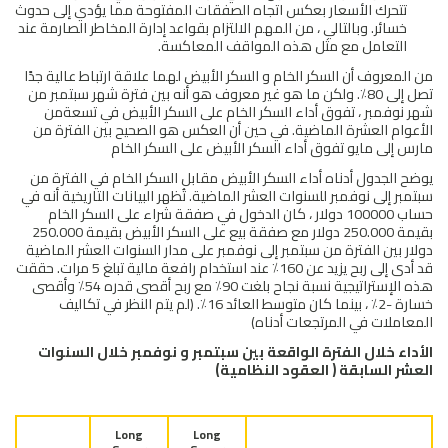
تتحرك الأسعار بعكس اتجاه الصفقات المفتوحة مما يؤدي إلى حدوث
خسائر. وبالتالي ، من المهم الالتزام بقواعد إدارة المخاطر الصارمة عند
التعامل مع مثل هذه المواقف المعاكسة.
من المعروف أن السكر الخام و السكر الأبيض لهما علاقة ارتباط عالية جدًا
تصل إلى 80٪. ولكن ما هو غير معروف هو أنه بين فترة شهر سبتمبر من
شهر نوفمبر ، تفوق أداء السكر الخام على السكر الأبيض في تسعةمن
الأعوام العشرة الماضية. في حين أن العكس هو الصحيح بين الفترة من
مارس إلى مايو تفوق أداء السكر الأبيض على السكر الخام
يوضح الجدول أدناه أداء السكر الأبيض مقابل السكر الخام في الفترة من
سبتمبر إلى نوفمبر للسنوات العشر الماضية. تُظهر البيانات التاريخية أنه في
حساب 100000 دولار ، كان الدخول في صفقة شراء على السكر الخام
بقيمة 250.000 دولار مع صفقة بيع على السكر الأبيض بقيمة 250.000
دولار بين الفترة من سبتمبر إلى نوفمبر على مدار السنوات العشر الماضية
قد أدى إلى ربح يزيد عن 160٪ عند استخدام رافعة مالية تبلغ 5 مرات. حققت
هذه الإستراتيجية نسبة نجاح بلغت 90٪ مع ربح أقصى قدره 54٪ وأقصى
خسارة -2٪ ، بينما كان متوسط العائد 16٪. (لم يتم النظر في تكاليف
المعاملات في المرتجعات أدناه)
الأداء خلال الفترة الواقعة بين سبتمبر و نوفمبر خلال السنوات
العشر السابقة ( العقود النظامية)
Long
Long