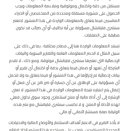
مستقل من دقة واكتمال وموثوقية وملاءمة المعلومات ويجب
الحصول على مشورة مستقلة ومحددة من المتخصصين أو الخبراء
المناسبين فيما يتعلق بالمعلومات الواردة في هذا المنشور. لاتعتبر
سنشري فاينانشال مسؤولة عن أية تكاليف أو أي ضرائب قد تكون
مطبقة على الصفقات.
تستند المعلومات الواردة هنا إلى مصادر مختلفة ، بما في ذلك على
سبيل المثال لا الحصر المعلومات العامة والتقارير السنوية والبيانات
الإحصائية التي تعتبرها سنشري فاينانشال موثوقة. ومع ذلك ، لا تقدم
الشركة أي تعهد أو ضمان فيما يتعلق بدقة أو اكتمال أي تقرير أو
بيانات إحصائية تم إجراؤها في هذا المنشور أو فيما يتعلق به ولا تتحمل
أي مسؤولية على الإطلاق عن أي خسارة أو ضرر ناتج عن أي فعل أو
إغفال يتم اعتباره نتيجة للمعلومات الواردة في هذا المنشور. لا تعني
الإشارة إلى أي أداة مالية أو منتج استثماري وجود سوق تداول فعلي
لهذه الأداة أو المنتج. و لا تكتسب سنشري فاينانشال مع نشر هذه
الوثيقة صفة مستشار ائتماني أو مالي
لا يأخذ التقرير في الاعتبار أهداف الاستثمار والأوضاع المالية والاحتياجات
المحددة للمستفيدين. يتوجب على مستخدم هذا المنشور اتخاذ قراراته