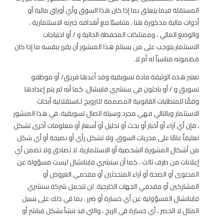
المستقلة فيما يتعلق بما إذا كان هذا السوق وأي أوراق مالية أو
أدوات مالية مذكورة هنا ، متناسبًا مع أهدافه خبرته الاستثمارية ،
والوضع المالي ، وممتلكات المحفظة الحالية و / أو احتياجات
الاستثمار.يتوجب على من يستلم هذا المنشور أن يقرر بنفسه ما إذا كان
مضمونه مناسباً له أم لا.
تعتبر هذه الوثيقة مادة تسويقية وقد أعدها فريق/ أو موظفو
تسويق و / أو باحثون في سنشري فاينشال. كما أنه لم يتم إعدادها
وفقًا للمتطلبات القانونية المصممة للترويج لـاستقلالية أبحاث
الاستثمار وبالتالي فهي مجرد وسيلة اتصال تسويقية. في هذا المنشور
، فإن أي آراء أو أخبار أو بحث أو تحليل أو أسعار أو معلومات أخرى تشكل
تعليقاً عامًا على مجريات السوق، ولا تشكل رأي أو نصيحة أو أي شكل
من أشكال المشورة الشخصية أو الاستثمارية. لا تصادق ولا تضمن أي
إعلانات من طرف ثالث ، كما أن سنشري فاينانشال ليست مسؤولة عن
المحتوى أو الصحة أو آراء المتحدثين أو مقدمي العروض أو
المشاركين أو مقدمي الجهات الخارجية. لن تتحمل شركة سنشري
فاينانشال المسؤولية عن أي خسارة أو ضرر ، بما في ذلك على سبيل
المثال لا الحصر ، أي خسارة في الربح ، والتي قد تنشأ بشكل مباشر أو