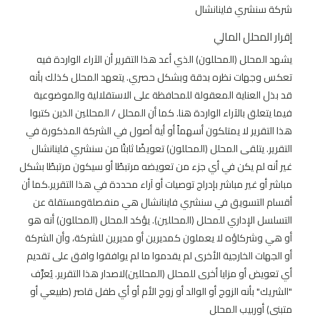
شركة سنشري فاينانشال
إقرار المحلل المالي
يشهد المحلل (المحللون) الذي أعد هذا التقرير أن الآراء الواردة فيه
تعكس وجهات نظره بدقة وبشكل حصري. يتعهد المحلل كذلك بأنه
قد بذل العناية المعقولة للمحافظة على الاستقلالية والموضوعية
فيما يتعلق بالآراء الواردة هنا. كما أن المحلل / المحللين الذين كتبوا
هذا التقرير لا يمتلكون أسهماً أو أية أصول في الشركة المذكورة في
التقرير. يتلقى المحلل (المحللون) تعويضًا ثابتًا من سنشري فاينانشال
غير أنه لم يكن في أي جزء من تعويضه مرتبطًا أو سيكون مرتبطًا بشكل
مباشر أو غير مباشر بإدراج توصيات أو آراء محددة في هذا التقرير.كما أن
أقسام التسويق في سنشري فاينانشال هي منفصلةومستقلة عن
التسلسل الإداري للمحلل (المحللين). يؤكد المحلل (المحللون) أنه هو
أو هي وشركاؤه لا يعملون كمديرين أو مديرين للشركة، وأن الشركة
أو الجهات الخارجية الأخرى لم يقدموا ما لم يوافقوا وافق على تقديم
أي تعويض أو مزايا أخرى للمحلل (المحللين)لاصدار هذا التقرير. يُعرَّف
"الشريك" بأنه الزوج أو الوالد أو زوج الأم أو أي طفل قاصر (طبيعي أو
متبنى) أوربيب المحلل