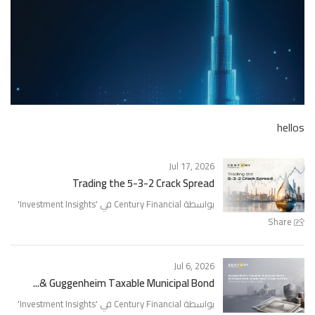
hellos
Jul 17, 2026
Trading the 5-3-2 Crack Spread
بواسطة Century Financial في '
Investment Insights
'
Share
Jul 6, 2026
Guggenheim Taxable Municipal Bond &...
بواسطة Century Financial في '
Investment Insights
'